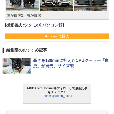
左が白虎2、右が白虎
[撮影協力:
ツクモeX.パソコン館
]
[Amazonで購入]
編集部のおすすめ記事
高さを130mmに抑えたCPUクーラー「白
虎」が発売、サイズ製
AKIBA PC Hotline!をフォローして最新記事
をチェック！
Follow @watch_akiba