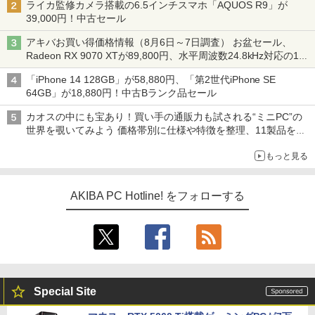
ライカ監修カメラ搭載の6.5インチスマホ「AQUOS R9」が
39,000円！中古セール
アキバお買い得価格情報（8月6日～7日調査） お盆セール、
Radeon RX 9070 XTが89,800円、水平周波数24.8kHz対応の17
型モニターが9,801円、暑さ指数連動セール ほか
「iPhone 14 128GB」が58,880円、「第2世代iPhone SE
64GB」が18,880円！中古Bランク品セール
カオスの中にも宝あり！買い手の通販力も試される“ミニPC”の
世界を覗いてみよう 価格帯別に仕様や特徴を整理、11製品をピ
ックアップ text by 石川 ひさよし
もっと見る
AKIBA PC Hotline! をフォローする
Special Site