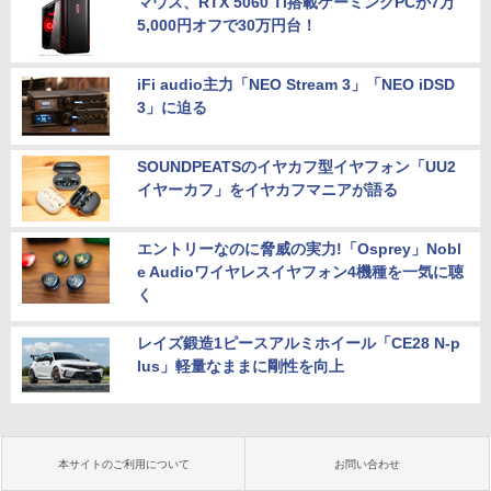
マウス、RTX 5060 Ti搭載ゲーミングPCが7万
5,000円オフで30万円台！
iFi audio主力「NEO Stream 3」「NEO iDSD
3」に迫る
SOUNDPEATSのイヤカフ型イヤフォン「UU2
イヤーカフ」をイヤカフマニアが語る
エントリーなのに脅威の実力!「Osprey」Nobl
e Audioワイヤレスイヤフォン4機種を一気に聴
く
レイズ鍛造1ピースアルミホイール「CE28 N-p
lus」軽量なままに剛性を向上
本サイトのご利用について
お問い合わせ