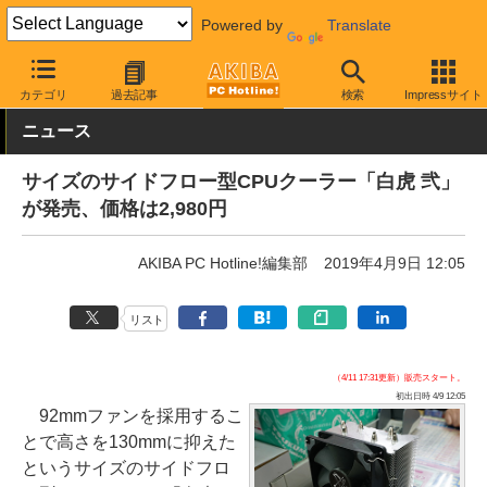
Powered by
Translate
AKIBA PC Hotline!
PCパーツ
CPUクーラー
サイズ
カテゴリ
過去記事
検索
Impressサイト
ニュース
サイズのサイドフロー型CPUクーラー「白虎 弐」
が発売、価格は2,980円
AKIBA PC Hotline!編集部
2019年4月9日 12:05
リスト
（4/11 17:31更新）販売スタート。
初出日時 4/9 12:05
92mmファンを採用するこ
とで高さを130mmに抑えた
というサイズのサイドフロ