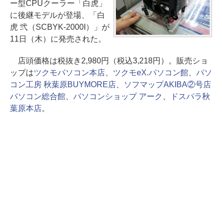
ー型CPUクーラー「白虎」
に後継モデルが登場、「白
虎 弐（SCBYK-2000I）」が
11日（木）に発売された。
店頭価格は税抜き2,980円（税込3,218円）。販売ショ
ップは
ツクモパソコン本店
、
ツクモeX.パソコン館
、
パソ
コン工房 秋葉原BUYMORE店
、
ソフマップAKIBA②号店
パソコン総合館
、
パソコンショップ アーク
、
ドスパラ秋
葉原本店
。