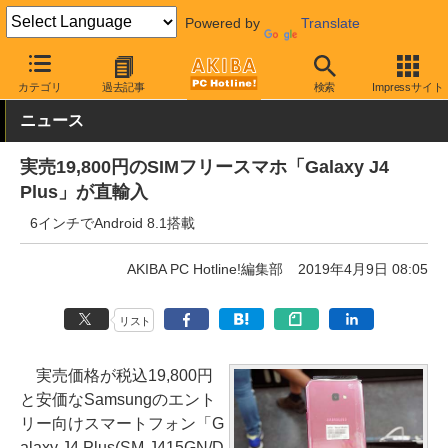
Powered by
Translate
AKIBA PC Hotline!
モバイル
スマートフォン
SIMフリースマー
カテゴリ
過去記事
検索
Impressサイト
ニュース
実売19,800円のSIMフリースマホ「Galaxy J4
Plus」が直輸入
6インチでAndroid 8.1搭載
AKIBA PC Hotline!編集部
2019年4月9日 08:05
リスト
実売価格が税込19,800円
と安価なSamsungのエント
リー向けスマートフォン「G
alaxy J4 Plus(SM-J415GN/D