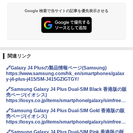
Google 検索で当サイトの記事を優先表示させる
関連リンク
🔗Galaxy J4 Plusの製品情報ページ(Samsung)
https://www.samsung.com/hk_en/smartphones/galax
y-j4-plus-j415/SM-J415GZIGTGY/
🔗Samsung Galaxy J4 Plus Dual-SIM Black 香港版の販
売ページ(イオシス)
https://iosys.co.jp/items/smartphone/galaxy/simfree/g
alaxy_j4_plus_dual-sim/166905
🔗Samsung Galaxy J4 Plus Dual-SIM Gold 香港版の販
売ページ(イオシス)
https://iosys.co.jp/items/smartphone/galaxy/simfree/g
alaxy_j4_plus_dual-sim/166906
🔗Samsung Galaxy J4 Plus Dual-SIM Pink 香港版の販