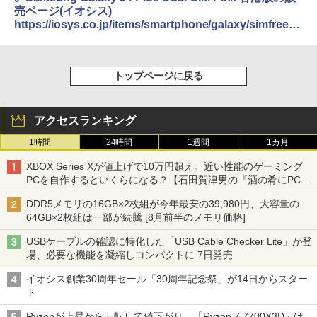
売ページ(イオシス)
https://iosys.co.jp/items/smartphone/galaxy/simfree/g
alaxy_j4_plus_dual-sim/166907
トップページに戻る
アクセスランキング
1時間
24時間
1週間
1カ月
XBOX Series Xが値上げで10万円超え。近い性能のゲーミング
PCを自作するといくらになる？【石田賀津男の『酒の肴にPCゲ
ーム』】
DDR5メモリの16GB×2枚組が今年最安の39,980円、大容量の
64GB×2枚組は一部が続騰 [8月前半のメモリ価格]
USBケーブルの確認に特化した「USB Cable Checker Lite」が登
場、必要な機能を凝縮しコンパクトに 7日発売
イオシス創業30周年セール「30周年記念祭」が14日からスター
ト
Ryzenが上昇から一転して値下がり、「Ryzen 7 7700X3D」は