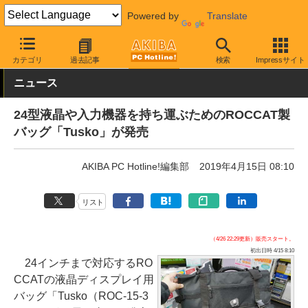
Powered by
Translate
AKIBA PC Hotline!
PC周辺機器
液晶ディスプレイ・モニター
カテゴリ
過去記事
検索
Impressサイト
ニュース
24型液晶や入力機器を持ち運ぶためのROCCAT製
バッグ「Tusko」が発売
AKIBA PC Hotline!編集部
2019年4月15日 08:10
リスト
（4/26 22:29更新）販売スタート。
初出日時 4/15 8:10
24インチまで対応するRO
CCATの液晶ディスプレイ用
バッグ「Tusko（ROC-15-3