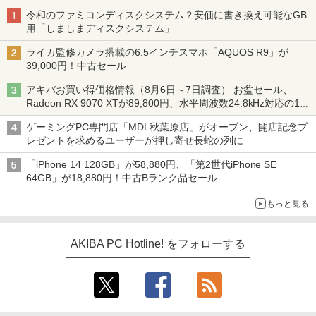
令和のファミコンディスクシステム？安価に書き換え可能なGB
用「しましまディスクシステム」
ライカ監修カメラ搭載の6.5インチスマホ「AQUOS R9」が
39,000円！中古セール
アキバお買い得価格情報（8月6日～7日調査） お盆セール、
Radeon RX 9070 XTが89,800円、水平周波数24.8kHz対応の17
型モニターが9,801円、暑さ指数連動セール ほか
ゲーミングPC専門店「MDL秋葉原店」がオープン、開店記念プ
レゼントを求めるユーザーが押し寄せ長蛇の列に
「iPhone 14 128GB」が58,880円、「第2世代iPhone SE
64GB」が18,880円！中古Bランク品セール
もっと見る
AKIBA PC Hotline! をフォローする