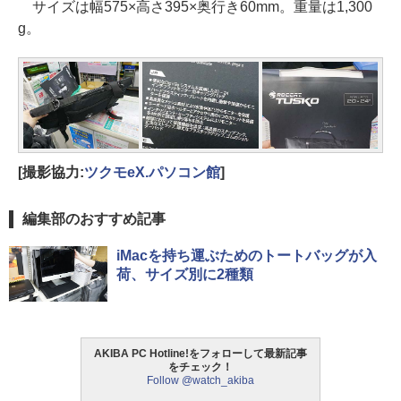
サイズは幅575×高さ395×奥行き60mm。重量は1,300
g。
[撮影協力:
ツクモeX.パソコン館
]
編集部のおすすめ記事
iMacを持ち運ぶためのトートバッグが入
荷、サイズ別に2種類
AKIBA PC Hotline!をフォローして最新記事
をチェック！
Follow @watch_akiba