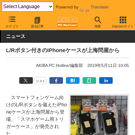
Powered by
Translate
AKIBA PC Hotline!
モバイル
スマホアクセサリ
スマホ用ケース
カテゴリ
過去記事
検索
Impressサイト
ニュース
L/Rボタン付きのiPhoneケースが上海問屋から
AKIBA PC Hotline!編集部
2019年5月11日 10:05
リスト
スマートフォンゲーム向
けのL/Rボタンを備えたiPho
neケースが上海問屋から登
場、「スマホゲーム用トリ
ガーケース」が発売され
た。