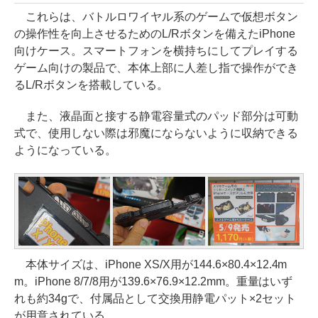
これらは、バトルロワイヤル系のゲームで仮想ボタン
の操作性を向上させるためのL/Rボタンを備えたiPhone
向けケース。スマートフォンを横持ちにしてプレイする
ゲーム向けの製品で、本体上部に人差し指で操作ができ
るL/Rボタンを搭載している。
また、液晶面と接する静電容量式のパッド部分は可動
式で、使用しない際は邪魔にならないように収納できる
ようになっている。
本体サイズは、iPhone XS/X用が144.6×80.4×12.4m
m。iPhone 8/7/8用が139.6×76.9×12.2mm。重量はいず
れも約34gで、付属品として交換用静電パット×2セット
が用意されている。