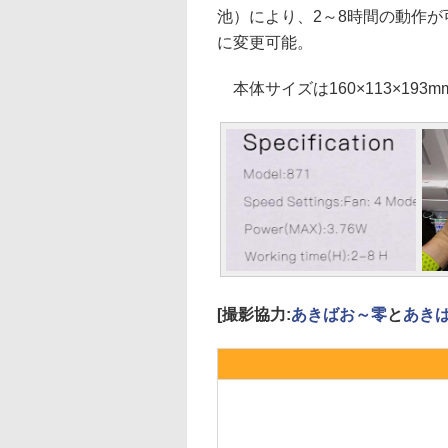
池）により、2～8時間の動作が
に変更可能。
本体サイズは160×113×193m
[撮影協力:
あきばお～零
と
あき