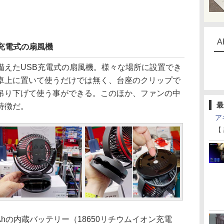
A
充電式の扇風機
えたUSB充電式の扇風機。様々な場所に設置でき
卓上に置いて使うだけでは無く、台座のクリップで
吊り下げて使う事ができる。このほか、ファンの中
最
特徴だ。
ア
【
Ahの内蔵バッテリー（18650リチウムイオン充電