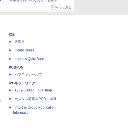
め」、料金値上げへの考え方にも言及
もっと見る
ICE
天海社
ス
Comic curea
impress QuickBooks
PUBFUN
パブファンセルフ
IPGネットワーク
TシャツPOD pTa.shop
カスタム写真集POD fabli
e
Impress Group Publication
Information