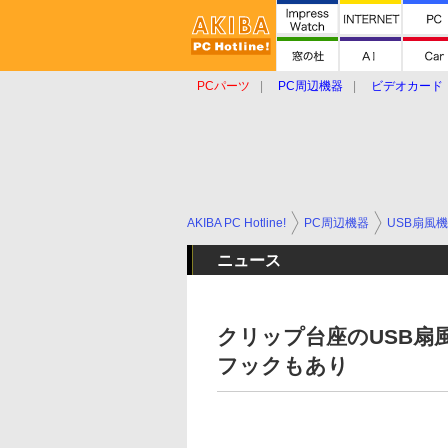
PCパーツ
PC周辺機器
ビデオカード
タブレット
おもしろグッズ
ショップ
AKIBA PC Hotline!
PC周辺機器
USB扇風機
ニュース
クリップ台座のUSB扇
フックもあり