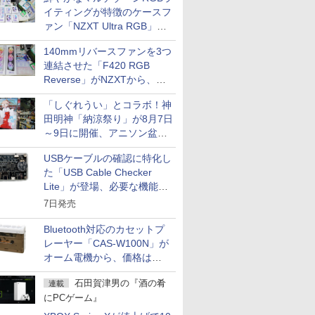
イティングが特徴のケースフ
ァン「NZXT Ultra RGB」が
発売、計8製品
140mmリバースファンを3つ
連結させた「F420 RGB
Reverse」がNZXTから、単
一フレーム採用
「しぐれうい」とコラボ！神
田明神「納涼祭り」が8月7日
～9日に開催、アニソン盆踊
りや屋台グルメなどもあり
USBケーブルの確認に特化し
た「USB Cable Checker
Lite」が登場、必要な機能を
凝縮しコンパクトに
7日発売
Bluetooth対応のカセットプ
レーヤー「CAS-W100N」が
オーム電機から、価格は
5,940円
石田賀津男の『酒の肴
連載
にPCゲーム』