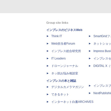
Group site links
インプレスのビジネスWeb
Think IT
SmartGri
Web担当者Forum
ネットショ
インプレス総合研究所
Impress Busi
IT Leaders
インプレス
ドローンジャーナル
DIGITAL
ネッ担お悩み相談室
インプレスの本と雑誌
インプレス
デジタルカメラマガジン
NextPublish
できるネット
インターネット白書ARCHIVES