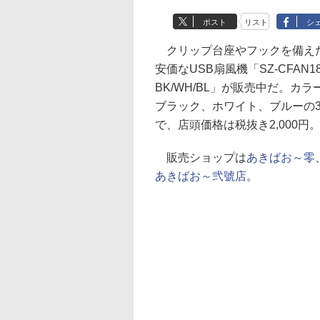
ポスト
リスト
シ
クリップ台座やフックを備え
安価なUSB扇風機「SZ-CFAN18
BK/WH/BL」が販売中だ。カラ
ブラック、ホワイト、ブルーの
で、店頭価格は税抜き2,000円
販売ショップは
あきばお～零
あきばお～弐號店
。