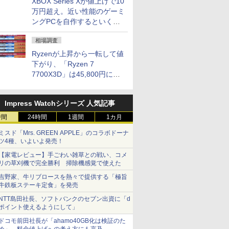
XBOX Series Xが値上げで10
万円超え。近い性能のゲーミ
ングPCを自作するといくら
になる？
相場調査
Ryzenが上昇から一転して値
下がり、「Ryzen 7
7700X3D」は45,800円に急
落し「Ryzen 7 7800X3D」
との価格逆転解消 [8月前半の
Impress Watchシリーズ 人気記事
CPU価格]
時間
24時間
1週間
1カ月
ミスド「Mrs. GREEN APPLE」のコラボドーナ
ツ4種、いよいよ発売！
【家電レビュー】手ごわい雑草との戦い、コメ
リの草刈機で完全勝利 掃除機感覚で使えた
吉野家、牛リブロースを熱々で提供する「極旨
牛鉄板ステーキ定食」を発売
NTT島田社長、ソフトバンクのセブン出資に「d
ポイント使えるようにして」
ドコモ前田社長が「ahamo40GB化は検証のた