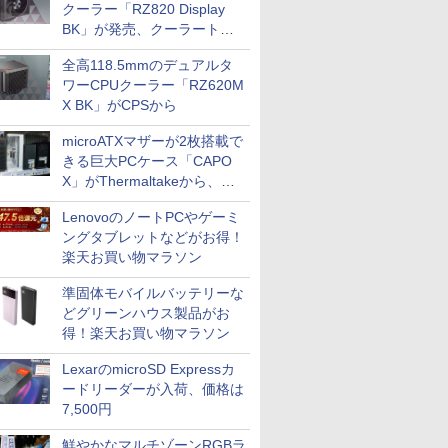
クーラー「RZ820 Display
BK」が発売、クーラートッ
プに5インチ液晶搭載
全高118.5mmのデュアルタ
ワーCPUクーラー「RZ620M
X BK」がCPSから
microATXマザーが2枚搭載で
きる巨大PCケース「CAPO
X」がThermaltakeから、カ
ラーは2色
LenovoのノートPCやゲーミ
ングタブレットなどがお得！
楽天お買い物マラソン
準固体モバイルバッテリーな
どグリーンハウス製品がお
得！楽天お買い物マラソン
LexarのmicroSD Expressカ
ードリーダーが入荷、価格は
7,500円
鮮やかなマルチゾーンRGBラ