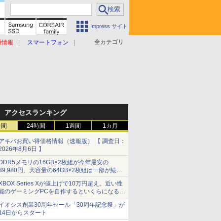
Impress サイト
全カテゴリ
原情報
スマートフォン
アクセスランキング
時間
24時間
1週間
1カ月
アキバお買い得価格情報（速報版） 【 調査日：
2026年8月6日 】
DDR5メモリの16GB×2枚組が今年最安の
39,980円、大容量の64GB×2枚組は一部が続騰
[8月前半のメモリ価格]
XBOX Series Xが値上げで10万円超え。近い性
能のゲーミングPCを自作するといくらになる？
【石田賀津男の『酒の肴にPCゲーム』】
イオシス創業30周年セール「30周年記念祭」が
14日からスタート