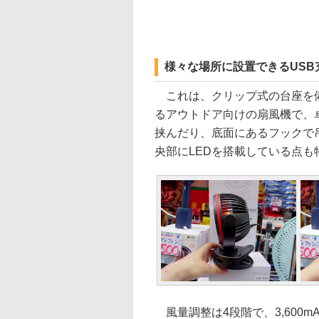
様々な場所に設置できるUSB
これは、クリップ式の台座を備
るアウトドア向けの扇風機で、
挟んだり、底面にあるフックで
央部にLEDを搭載している点も
風量調整は4段階で、3,600m