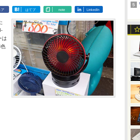
ェア
はてブ
note
LinkedIn
た
-
ーは
3色
。
、