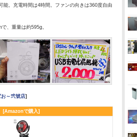
可能。充電時間は4時間。ファンの向きは360度自由
mで、重量は約595g。
ばお～弐號店
]
[Amazonで購入]