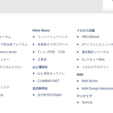
Rittor Music
イカロス出版
dフォーラム
リットーミュージック
AIRLINEweb
ップ担当者フォーラム
楽器探そう!デジマート
Jディフェンスニュー
ness Library
TシャツPOD T-OD
通訳翻訳ジャーナル
セミナー
立東舎
JレスキューWeb
 X（デジタルクロス）
山と溪谷社
イカロスアカデミー
山と溪谷オンライン
MdN
CLIMBING-NET
MdN Books
ブックス
近代科学社
MdN Design Interactiv
ing
近代科学社Digital
テックリブ
TechLib