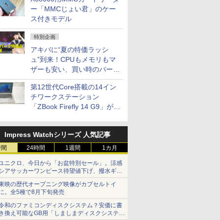
ー「MMCじょい君」のケー
ス付きモデル
特別企画
アキバに“夏の特価ラッシ
ュ”到来！CPUもメモリもマ
ザーも安い、買い時のパーツ
は？【8月7日(金)22時配信】
第12世代Core搭載の14イン
チワークステーション
「ZBook Firefly 14 G9」が
79,800円！秋葉原で中古PC
セール
Impress Watchシリーズ 人気記事
時間
24時間
1週間
1カ月
ユニクロ、今日から「お盆特別セール」。涼感
シアサッカーワンピース待望値下げ、撥水ギア
ショーツは1990円に
東映の歴代オープニング映像がカプセルトイ
に。全5種で8月下旬発売
令和のファミコンディスクシステム？安価に書
き換え可能なGB用「しましまディスクシステ