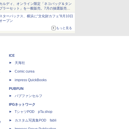
ム」
カルディ、オンライン限定「ネコバッグ＆タン
ブラーセット」を一般販売。7月の抽選販売の
当選無効分
スターバックス、横浜に“文化財カフェ”8月10日
オープン
もっと見る
ICE
天海社
ス
Comic curea
impress QuickBooks
PUBFUN
パブファンセルフ
IPGネットワーク
TシャツPOD pTa.shop
カスタム写真集POD fabli
e