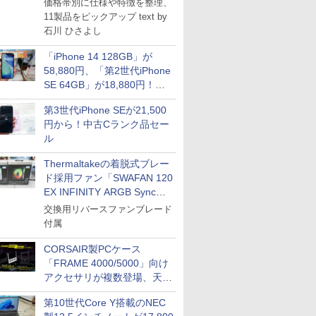
価格帯別に仕様や特徴を整理、
11製品をピックアップ text by
石川 ひさよし
「iPhone 14 128GB」が
58,880円、「第2世代iPhone
SE 64GB」が18,880円！中
古Bランク品セール
第3世代iPhone SEが21,500
円から！中古Cランク品セー
ル
Thermaltakeの着脱式ブレー
ド採用ファン「SWAFAN 120
EX INFINITY ARGB Sync」
に単品パッケージ
交換用リバースファンブレード
付属
CORSAIR製PCケース
「FRAME 4000/5000」向け
アクセサリが複数登場、天然
木製パネルや背面コネクタ対
第10世代Core Y搭載のNEC
応トレイなど