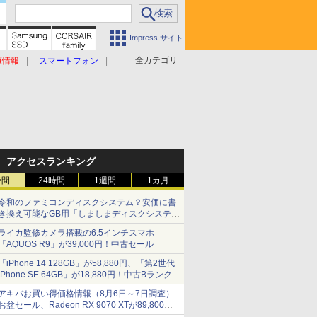
Impress サイト
全カテゴリ
原情報
スマートフォン
アクセスランキング
時間
24時間
1週間
1カ月
令和のファミコンディスクシステム？安価に書
き換え可能なGB用「しましまディスクシステ
ム」
ライカ監修カメラ搭載の6.5インチスマホ
「AQUOS R9」が39,000円！中古セール
「iPhone 14 128GB」が58,880円、「第2世代
iPhone SE 64GB」が18,880円！中古Bランク品
セール
アキバお買い得価格情報（8月6日～7日調査）
お盆セール、Radeon RX 9070 XTが89,800
円、水平周波数24.8kHz対応の17型モニターが