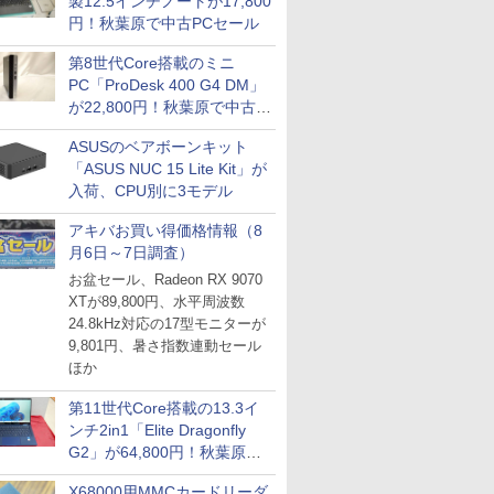
製12.5インチノートが17,800
円！秋葉原で中古PCセール
第8世代Core搭載のミニ
PC「ProDesk 400 G4 DM」
が22,800円！秋葉原で中古
PCセール
ASUSのベアボーンキット
「ASUS NUC 15 Lite Kit」が
入荷、CPU別に3モデル
アキバお買い得価格情報（8
月6日～7日調査）
お盆セール、Radeon RX 9070
XTが89,800円、水平周波数
24.8kHz対応の17型モニターが
9,801円、暑さ指数連動セール
ほか
第11世代Core搭載の13.3イ
ンチ2in1「Elite Dragonfly
G2」が64,800円！秋葉原で
中古PCセール
X68000用MMCカードリーダ