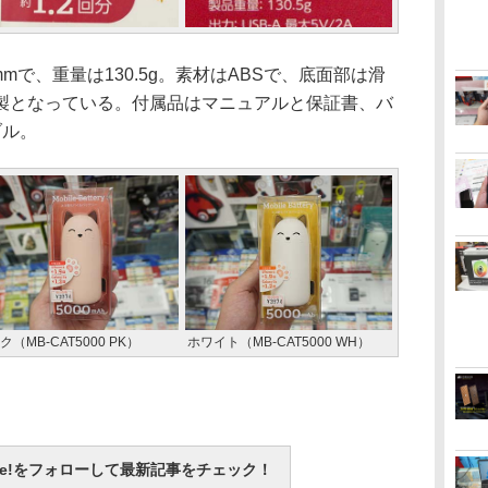
mで、重量は130.5g。素材はABSで、底面部は滑
製となっている。付属品はマニュアルと保証書、バ
ブル。
ク（MB-CAT5000 PK）
ホワイト（MB-CAT5000 WH）
otline!をフォローして最新記事をチェック！