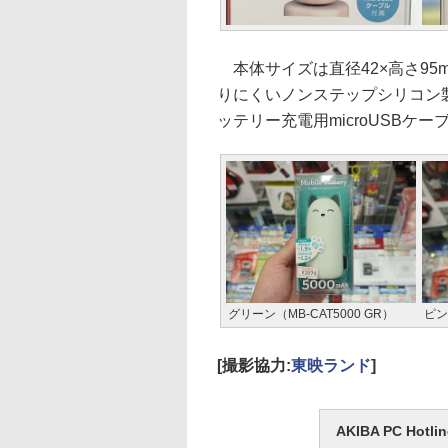
本体サイズは直径42×高さ95m
りにくいノンステップシリコン
ッテリー充電用microUSBケー
グリーン（MB-CAT5000 GR）
ピン
[撮影協力:
東映ランド
]
AKIBA PC H