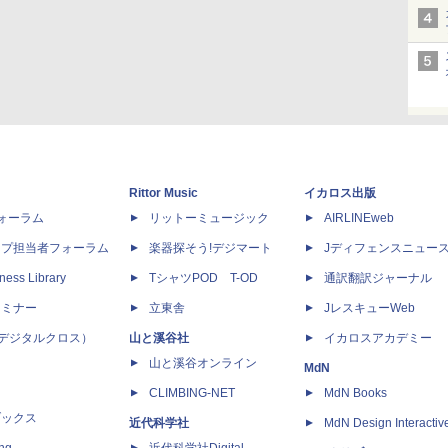
Rittor Music
イカロス出版
dフォーラム
リットーミュージック
AIRLINEweb
ップ担当者フォーラム
楽器探そう!デジマート
Jディフェンスニュー
ness Library
TシャツPOD T-OD
通訳翻訳ジャーナル
セミナー
立東舎
JレスキューWeb
 X（デジタルクロス）
山と溪谷社
イカロスアカデミー
山と溪谷オンライン
MdN
CLIMBING-NET
MdN Books
ブックス
近代科学社
MdN Design Interactiv