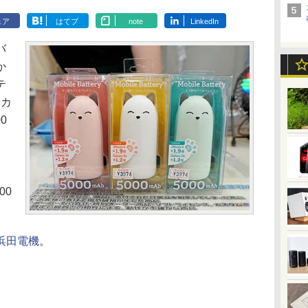
ェア
はてブ
note
LinkedIn
バ
か
テ
。カ
0
00
浜田電機
。