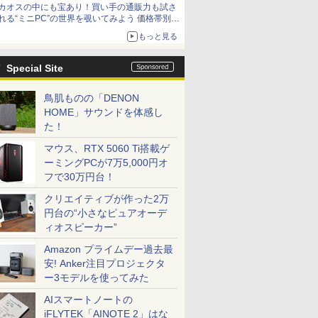
カオスの中にも宝あり！買い手の通販力も試さ
9,801円、暑さ指数連動セール ほか
れる“ミニPC”の世界を覗いてみよう 価格帯別に
仕様や特徴を整理、11製品をピックアップ text
もっと見る
by 石川 ひさよし
Special Site
鳥肌ものの「DENON
HOME」サウンドを体感し
た！
マウス、RTX 5060 Ti搭載ゲ
ーミングPCが7万5,000円オ
フで30万円台！
クリエイティブが作った2万
円台の“小さなピュアオーデ
ィオスピーカー”
Amazon プライムデー過去最
安! Anker注目プロジェクタ
ー3モデルを使ってみた
AIスマートノートの
iFLYTEK「AINOTE 2」はな