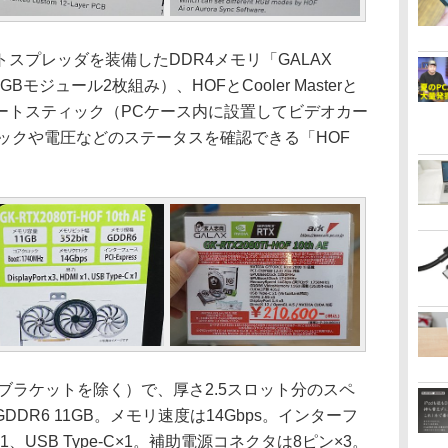
スプレッダを装備したDDR4メモリ「GALAX
x2」（8GBモジュール2枚組み）、HOFとCooler Masterと
ートスティック（PCケース内に設置してビデオカー
ックや電圧などのステータスを確認できる「HOF
m（ブラケットを除く）で、厚さ2.5スロット分のスペ
DR6 11GB。メモリ速度は14Gbps。インターフ
MI×1、USB Type-C×1。補助電源コネクタは8ピン×3。