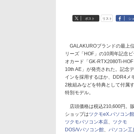
ポスト
リスト
シ
GALAKUROブランドの最上
リーズ「HOF」の10周年記念ビ
オカード「GK-RTX2080Ti-HOF
10th AE」が発売された。記念
インを採用するほか、DDR4メ
2枚組みなどを特典として付属
特別モデル。
店頭価格は税込210,600円。
ショップは
ツクモeX.パソコン
ツクモパソコン本店
、
ツクモ
DOS/Vパソコン館
、
パソコン工