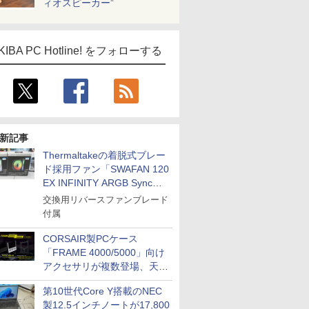
ィオスピーカー”
KIBA PC Hotline! をフォローする
新記事
Thermaltakeの着脱式ブレー
ド採用ファン「SWAFAN 120
EX INFINITY ARGB Sync」
に単品パッケージ
交換用リバースファンブレード
付属
CORSAIR製PCケース
「FRAME 4000/5000」向け
アクセサリが複数登場、天然
木製パネルや背面コネクタ対
第10世代Core Y搭載のNEC
応トレイなど
製12.5インチノートが17,800