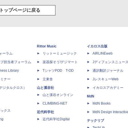
トップページに戻る
Rittor Music
イカロス出版
dフォーラム
リットーミュージック
AIRLINEweb
ップ担当者フォーラム
楽器探そう!デジマート
Jディフェンスニュー
ness Library
TシャツPOD T-OD
通訳翻訳ジャーナル
セミナー
立東舎
JレスキューWeb
 X（デジタルクロス）
山と溪谷社
イカロスアカデミー
山と溪谷オンライン
MdN
CLIMBING-NET
MdN Books
ブックス
近代科学社
MdN Design Interactiv
ing
近代科学社Digital
テックリブ
TechLib