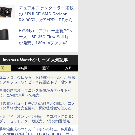
開発
デュアルファンクーラー搭載
の「PULSE AMD Radeon
RX 9050」がSAPPHIREから
HAVNのエアフロー重視PCケ
ース「BF 360 Flow Solid」
が発売、180mmファン×2搭
載
Impress Watchシリーズ 人気記事
時間
24時間
1週間
1カ月
ユニクロ、今日から「お盆特別セール」。涼感
シアサッカーワンピース待望値下げ、撥水ギア
ショーツは1990円に
東映の歴代オープニング映像がカプセルトイ
に。全5種で8月下旬発売
【家電レビュー】手ごわい雑草との戦い、コメ
リの草刈機で完全勝利 掃除機感覚で使えた
カルディ、オンライン限定「ネコバッグ＆タン
ブラーセット」を一般販売。7月の抽選販売の
当選無効分
手塚治虫氏のマンガ「リボンの騎士」を原案と
するNetflix映画「THE RIBBON HERO リボンヒ