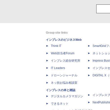
Group site links
インプレスのビジネスWeb
Think IT
SmartGri
Web担当者Forum
ネットショ
インプレス総合研究所
Impress Busi
IT Leaders
インプレス
ドローンジャーナル
DIGITAL
ネッ担お悩み相談室
インプレスの本と雑誌
インプレス
デジタルカメラマガジン
NextPublish
できるネット