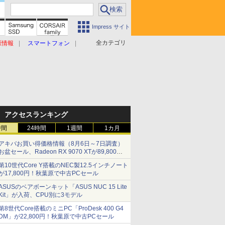
Impress サイト
全カテゴリ
原情報
スマートフォン
アクセスランキング
時間
24時間
1週間
1カ月
アキバお買い得価格情報（8月6日～7日調査）
お盆セール、Radeon RX 9070 XTが89,800
円、水平周波数24.8kHz対応の17型モニターが
第10世代Core Y搭載のNEC製12.5インチノート
9,801円、暑さ指数連動セール ほか
が17,800円！秋葉原で中古PCセール
ASUSのベアボーンキット「ASUS NUC 15 Lite
Kit」が入荷、CPU別に3モデル
第8世代Core搭載のミニPC「ProDesk 400 G4
DM」が22,800円！秋葉原で中古PCセール