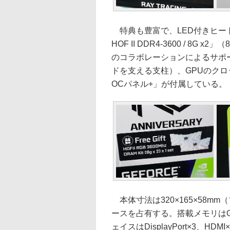
特典も豊富で、LED付きヒート
HOF II DDR4-3600 / 8G 
のコラボレーションによるサポ
ドを支える支柱）、GPUのクロ
OCパネル+」が付属している。
本体寸法は320×165×58m
ースを占有する。搭載メモリはGD
ェイスはDisplayPort×3、HD