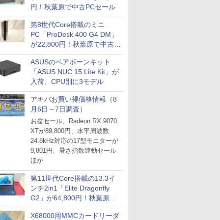
円！秋葉原で中古PCセール
第8世代Core搭載のミニ
PC「ProDesk 400 G4 DM」
が22,800円！秋葉原で中古
PCセール
ASUSのベアボーンキット
「ASUS NUC 15 Lite Kit」が
入荷、CPU別に3モデル
アキバお買い得価格情報（8
月6日～7日調査）
お盆セール、Radeon RX 9070
XTが89,800円、水平周波数
24.8kHz対応の17型モニターが
9,801円、暑さ指数連動セール
ほか
第11世代Core搭載の13.3イ
ンチ2in1「Elite Dragonfly
G2」が64,800円！秋葉原で
中古PCセール
X68000用MMCカードリーダ