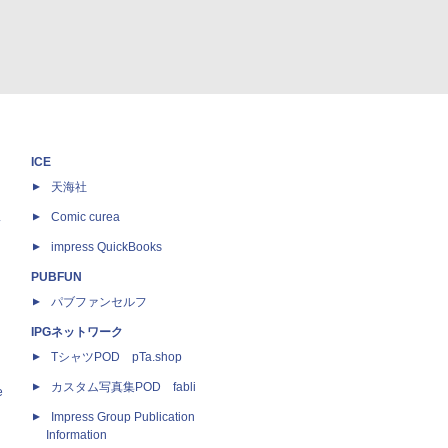
ICE
天海社
ス
Comic curea
impress QuickBooks
PUBFUN
パブファンセルフ
IPGネットワーク
TシャツPOD pTa.shop
カスタム写真集POD fabli
e
Impress Group Publication
Information