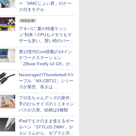
ー「MMCじょい君」のケー
ス付きモデル
特別企画
アキバに“夏の特価ラッシ
ュ”到来！CPUもメモリもマ
ザーも安い、買い時のパーツ
は？【8月7日(金)22時配信】
第12世代Core搭載の14イン
チワークステーション
「ZBook Firefly 14 G9」が
79,800円！秋葉原で中古PC
NextorageのThunderbolt 5ケ
セール
ーブル「NX-CBT12」シリー
ズが発売、長さは
30cm/50cm/1mの3種類
プロ生ちゃんグッズの新作、
手のひらサイズのミニキャン
バスが入荷。絵柄は5種類
iPadでもそのまま使えるボー
ルペン「STYLUS 2WAY」が
エレコムから、ゼブラと共同