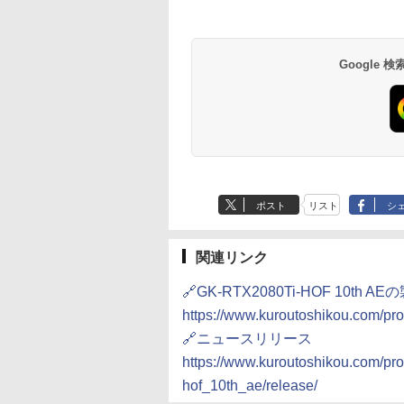
Google
ポスト
リスト
シ
関連リンク
🔗GK-RTX2080Ti-HOF 10th A
https://www.kuroutoshikou.com/pro
🔗ニュースリリース
https://www.kuroutoshikou.com/pro
hof_10th_ae/release/