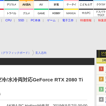
CPU
SSD
PC本体
ゲーム
電子工作
特価情報
秋葉
グルメ
イベント
価格動向
（グラフィックボード）
玄人志向
1
水冷両対応GeForce RTX 2080 Ti
き
AKIBA PC Hotline!編集部
2019年9月7日 00:00