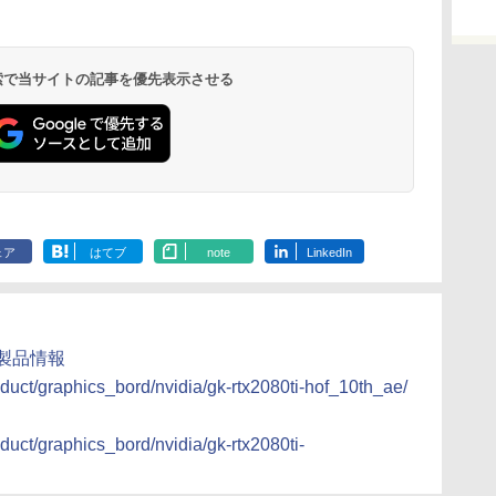
 検索で当サイトの記事を優先表示させる
ェア
はてブ
note
LinkedIn
Eの製品情報
duct/graphics_bord/nvidia/gk-rtx2080ti-hof_10th_ae/
duct/graphics_bord/nvidia/gk-rtx2080ti-