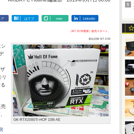
ェア
はてブ
note
LinkedIn
（9/7 15:50更新）販売スタート。
初出日時 9/7 0:00
位シ
デ
デザ
モリ
する
販売
館
、
GK-RTX2080Ti-HOF 10th AE
房