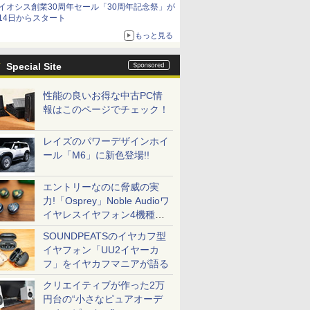
イオシス創業30周年セール「30周年記念祭」が
14日からスタート
もっと見る
Special Site
性能の良いお得な中古PC情
報はこのページでチェック！
レイズのパワーデザインホイ
ール「M6」に新色登場!!
エントリーなのに脅威の実
力!「Osprey」Noble Audioワ
イヤレスイヤフォン4機種を
一気に聴く
SOUNDPEATSのイヤカフ型
イヤフォン「UU2イヤーカ
フ」をイヤカフマニアが語る
クリエイティブが作った2万
円台の“小さなピュアオーデ