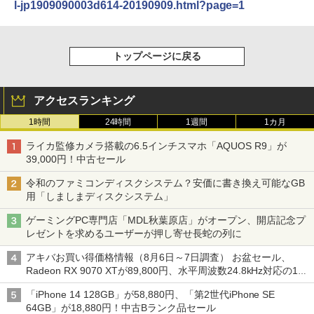
l-jp1909090003d614-20190909.html?page=1
トップページに戻る
アクセスランキング
1時間
24時間
1週間
1カ月
ライカ監修カメラ搭載の6.5インチスマホ「AQUOS R9」が
39,000円！中古セール
令和のファミコンディスクシステム？安価に書き換え可能なGB
用「しましまディスクシステム」
ゲーミングPC専門店「MDL秋葉原店」がオープン、開店記念プ
レゼントを求めるユーザーが押し寄せ長蛇の列に
アキバお買い得価格情報（8月6日～7日調査） お盆セール、
Radeon RX 9070 XTが89,800円、水平周波数24.8kHz対応の17
型モニターが9,801円、暑さ指数連動セール ほか
「iPhone 14 128GB」が58,880円、「第2世代iPhone SE
64GB」が18,880円！中古Bランク品セール