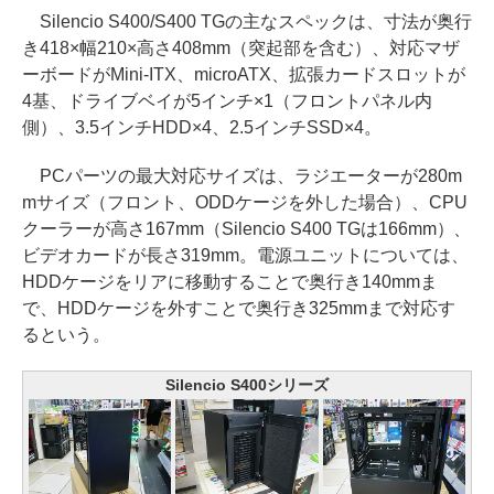
Silencio S400/S400 TGの主なスペックは、寸法が奥行
き418×幅210×高さ408mm（突起部を含む）、対応マザ
ーボードがMini-ITX、microATX、拡張カードスロットが
4基、ドライブベイが5インチ×1（フロントパネル内
側）、3.5インチHDD×4、2.5インチSSD×4。
PCパーツの最大対応サイズは、ラジエーターが280m
mサイズ（フロント、ODDケージを外した場合）、CPU
クーラーが高さ167mm（Silencio S400 TGは166mm）、
ビデオカードが長さ319mm。電源ユニットについては、
HDDケージをリアに移動することで奥行き140mmま
で、HDDケージを外すことで奥行き325mmまで対応す
るという。
Silencio S400シリーズ