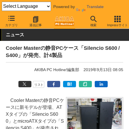
Powered by
Translate
AKIBA PC Hotline!
PCパーツ
PCケース
タワー型
カテゴリ
過去記事
検索
Impressサイト
ニュース
Cooler Masterの静音PCケース「Silencio S600 /
S400」が発売、計4製品
AKIBA PC Hotline!編集部
2019年9月13日 08:05
リスト
Cooler Masterの静音PCケ
ースに新モデルが登場、AT
Xタイプの「Silencio S60
0」とmicroATXタイプの「S
ilencio S400」が発売され