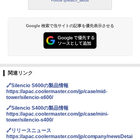
Follow @watch_akiba
Google 検索で当サイトの記事を優先表示させる
関連リンク
🔗Silencio S600の製品情報
https://apac.coolermaster.com/jp/case/mid-
tower/silencio-s600/
🔗Silencio S400の製品情報
https://apac.coolermaster.com/jp/case/mini-
tower/silencio-s400/
🔗リリースニュース
https://apac.coolermaster.com/jp/company/newsDetai