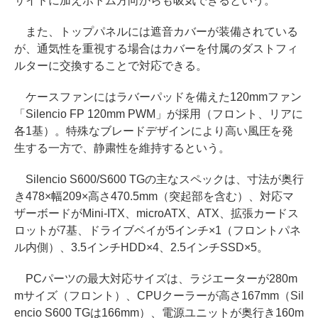
サイドに加えボトム方向からも吸気できるという。
また、トップパネルには遮音カバーが装備されている
が、通気性を重視する場合はカバーを付属のダストフィ
ルターに交換することで対応できる。
ケースファンにはラバーパッドを備えた120mmファン
「Silencio FP 120mm PWM」が採用（フロント、リアに
各1基）。特殊なブレードデザインにより高い風圧を発
生する一方で、静粛性を維持するという。
Silencio S600/S600 TGの主なスペックは、寸法が奥行
き478×幅209×高さ470.5mm（突起部を含む）、対応マ
ザーボードがMini-ITX、microATX、ATX、拡張カードス
ロットが7基、ドライブベイが5インチ×1（フロントパネ
ル内側）、3.5インチHDD×4、2.5インチSSD×5。
PCパーツの最大対応サイズは、ラジエーターが280m
mサイズ（フロント）、CPUクーラーが高さ167mm（Sil
encio S600 TGは166mm）、電源ユニットが奥行き160m