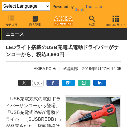
Powered by
Translate
AKIBA PC Hotline!
ガジェット
その他
カテゴリ
過去記事
検索
Impressサイト
ニュース
LEDライト搭載のUSB充電式電動ドライバーがサ
ンコーから、税込4,980円
AKIBA PC Hotline!編集部
2019年9月27日 12:05
リスト
USB充電方式の電動ドラ
イバーサンコーから登場、
「USB充電式2WAY電動ド
ライバー（SUSBREDB）」
が発売された。店頭価格は