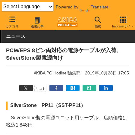
Powered by
Translate
AKIBA PC Hotline!
PCパーツ
PC電源ユニット
PC電源関連ア
カテゴリ
過去記事
検索
Impressサイト
ニュース
PCIe/EPS 8ピン両対応の電源ケーブルが入荷、
SilverStone製電源向け
AKIBA PC Hotline!編集部
2019年10月28日 17:05
リスト
SilverStone PP11（SST-PP11）
SilverStone製の電源ユニット用ケーブル。店頭価格は
税込1,848円。