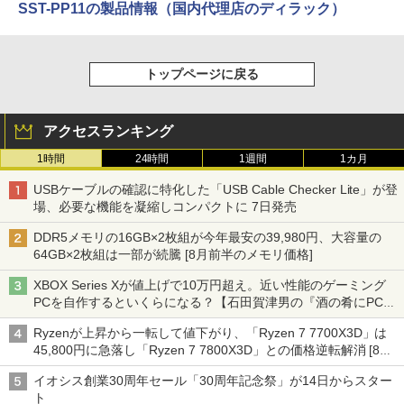
SST-PP11の製品情報（国内代理店のディラック）
トップページに戻る
アクセスランキング
1時間
24時間
1週間
1カ月
USBケーブルの確認に特化した「USB Cable Checker Lite」が登
場、必要な機能を凝縮しコンパクトに 7日発売
DDR5メモリの16GB×2枚組が今年最安の39,980円、大容量の
64GB×2枚組は一部が続騰 [8月前半のメモリ価格]
XBOX Series Xが値上げで10万円超え。近い性能のゲーミング
PCを自作するといくらになる？【石田賀津男の『酒の肴にPCゲ
ーム』】
Ryzenが上昇から一転して値下がり、「Ryzen 7 7700X3D」は
45,800円に急落し「Ryzen 7 7800X3D」との価格逆転解消 [8月
前半のCPU価格]
イオシス創業30周年セール「30周年記念祭」が14日からスター
ト