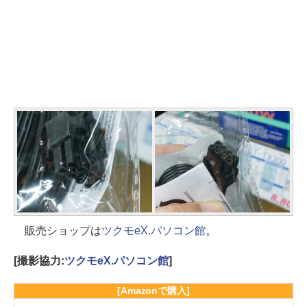
販売ショップは
ツクモeX.パソコン館
。
[撮影協力:
ツクモeX.パソコン館
]
[Amazonで購入]