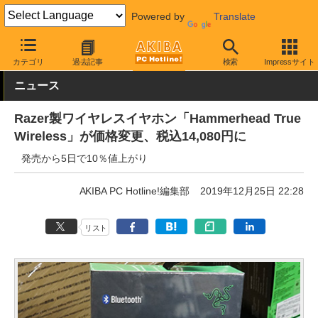
Powered by
Translate
AKIBA PC Hotline!
PC周辺機器
ヘッドセット・スピーカー
ゲ
カテゴリ
過去記事
検索
Impressサイト
ニュース
Razer製ワイヤレスイヤホン「Hammerhead True
Wireless」が価格変更、税込14,080円に
発売から5日で10％値上がり
AKIBA PC Hotline!編集部
2019年12月25日 22:28
リスト