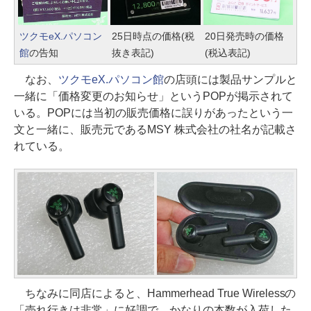
ツクモeX.パソコン
25日時点の価格(税
20日発売時の価格
館
の告知
抜き表記)
(税込表記)
なお、
ツクモeX.パソコン館
の店頭には製品サンプルと
一緒に「価格変更のお知らせ」というPOPが掲示されて
いる。POPには当初の販売価格に誤りがあったという一
文と一緒に、販売元であるMSY 株式会社の社名が記載さ
れている。
ちなみに同店によると、Hammerhead True Wirelessの
「売れ行きは非常」に好調で、かなりの本数が入荷した