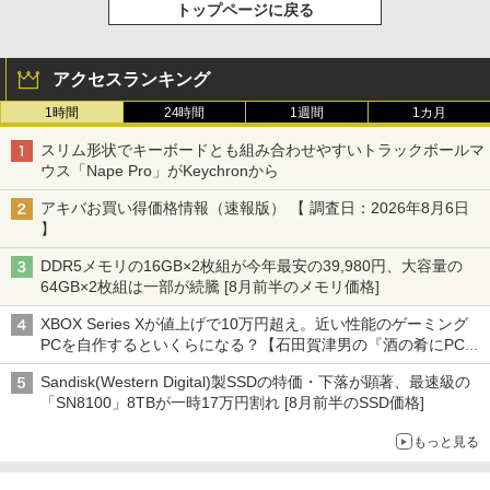
トップページに戻る
アクセスランキング
1時間
24時間
1週間
1カ月
スリム形状でキーボードとも組み合わせやすいトラックボールマ
ウス「Nape Pro」がKeychronから
アキバお買い得価格情報（速報版） 【 調査日：2026年8月6日
】
DDR5メモリの16GB×2枚組が今年最安の39,980円、大容量の
64GB×2枚組は一部が続騰 [8月前半のメモリ価格]
XBOX Series Xが値上げで10万円超え。近い性能のゲーミング
PCを自作するといくらになる？【石田賀津男の『酒の肴にPCゲ
ーム』】
Sandisk(Western Digital)製SSDの特価・下落が顕著、最速級の
「SN8100」8TBが一時17万円割れ [8月前半のSSD価格]
もっと見る