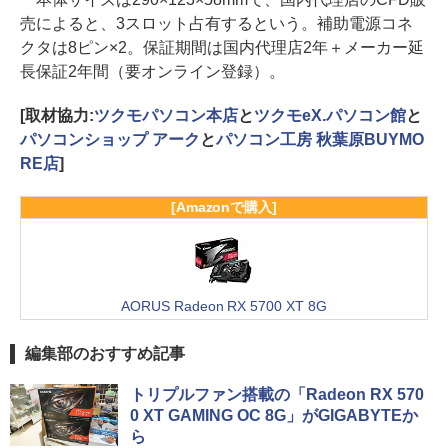
売によると、3スロット占有するという。補助電源コネ
クタは8ピン×2。保証期間は国内代理店2年＋メーカー延
長保証2年間（要オンライン登録）。
[取材協力:
ツクモパソコン本店
と
ツクモeX.パソコン館
と
パソコンショップ アーク
と
パソコン工房 秋葉原BUYMO
RE店
]
[Amazonで購入]
AORUS Radeon RX 5700 XT 8G
編集部のおすすめ記事
トリプルファン搭載の「Radeon RX 570
0 XT GAMING OC 8G」がGIGABYTEか
ら