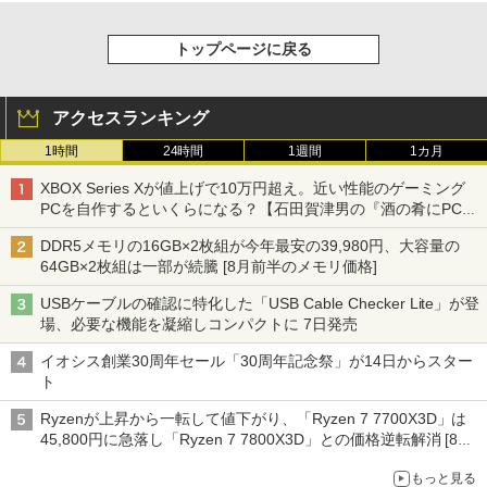
トップページに戻る
アクセスランキング
1時間
24時間
1週間
1カ月
XBOX Series Xが値上げで10万円超え。近い性能のゲーミング
PCを自作するといくらになる？【石田賀津男の『酒の肴にPCゲ
ーム』】
DDR5メモリの16GB×2枚組が今年最安の39,980円、大容量の
64GB×2枚組は一部が続騰 [8月前半のメモリ価格]
USBケーブルの確認に特化した「USB Cable Checker Lite」が登
場、必要な機能を凝縮しコンパクトに 7日発売
イオシス創業30周年セール「30周年記念祭」が14日からスター
ト
Ryzenが上昇から一転して値下がり、「Ryzen 7 7700X3D」は
45,800円に急落し「Ryzen 7 7800X3D」との価格逆転解消 [8月
前半のCPU価格]
もっと見る