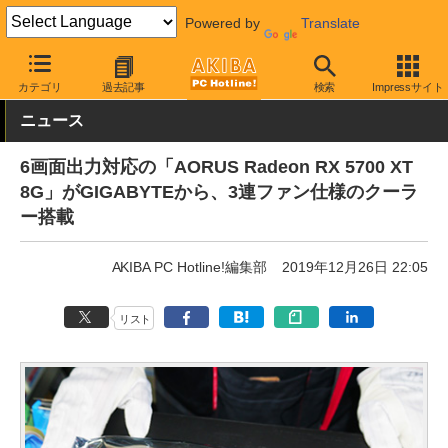
Powered by
Translate
AKIBA PC Hotline!
PCパーツ
ビデオカード（グラフィックボード
カテゴリ
過去記事
検索
Impressサイト
ニュース
6画面出力対応の「AORUS Radeon RX 5700 XT
8G」がGIGABYTEから、3連ファン仕様のクーラ
ー搭載
AKIBA PC Hotline!編集部
2019年12月26日 22:05
リスト