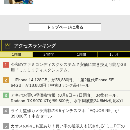
トップページに戻る
アクセスランキング
1時間
24時間
1週間
1カ月
令和のファミコンディスクシステム？安価に書き換え可能なGB
用「しましまディスクシステム」
「iPhone 14 128GB」が58,880円、「第2世代iPhone SE
64GB」が18,880円！中古Bランク品セール
アキバお買い得価格情報（8月6日～7日調査） お盆セール、
Radeon RX 9070 XTが89,800円、水平周波数24.8kHz対応の17
型モニターが9,801円、暑さ指数連動セール ほか
ライカ監修カメラ搭載の6.5インチスマホ「AQUOS R9」が
39,000円！中古セール
カオスの中にも宝あり！買い手の通販力も試される“ミニPC”の