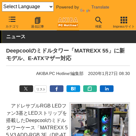
Powered by
Translate
AKIBA PC Hotline!
PCパーツ
PCケース
タワー型
カテゴリ
過去記事
検索
Impressサイト
ニュース
Deepcoolのミドルタワー「MATREXX 55」に新
モデル、E-ATXマザー対応
AKIBA PC Hotline!編集部
2020年1月27日 08:30
リスト
アドレサブルRGB LEDフ
ァン3基とLEDストリップを
搭載したDeepcoolのミドル
タワーケース「MATREXX 5
5 V3 ADD-RGB 3F（DP-AT