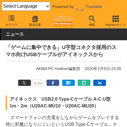
Powered by
Translate
AKIBA PC Hotline!
PC周辺機器
ケーブル
USB Type-Cケーブル
カテゴリ
過去記事
検索
Impressサイト
ニュース
「ゲームに集中できる」U字型コネクタ採用のス
マホ向けUSBケーブルがアイネックスから
AKIBA PC Hotline!編集部
2020年2月5日 23:05
リスト
アイネックス USB2.0 Type-Cケーブル A-C U型
1m・2m（U20AC-MU10・U20AC-MU20）
スマートフォンの充電をしながらゲームをプレイする
時に邪魔になりにくいというUSB Type-Cケーブル。ケ