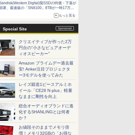
Sandisk(Western Digital)製SSDの特価・下落が
顕著、最速級の「SN8100」8TBが一時17万円
割れ [8月前半のSSD価格]
もっと見る
Special Site
クリエイティブが作った2万
円台の“小さなピュアオーデ
ィオスピーカー”
Amazon プライムデー過去最
安! Anker注目プロジェクタ
ー3モデルを使ってみた
レイズ鍛造1ピースアルミホ
イール「CE28 N-plus」軽量
なままに剛性を向上
総合オーディオブランドに進
化するSHANLINGとは何者
か？
お値段そのままでメモリ倍
増！メモリ32GBの「お得な