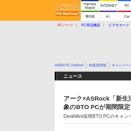
PCパーツ
PC周辺機器
ビデオカード
タブレット
おもしろグッズ
ショップ
AKIBA PC Hotline!
秋葉原情報
キャンペー
ニュース
アーク×ASRock「
象のBTO PCが期間限
DeskMini採用BTO PCのキャ