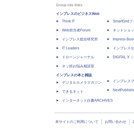
Group site links
インプレスのビジネスWeb
Think IT
SmartGri
Web担当者Forum
ネットショ
インプレス総合研究所
Impress Busi
IT Leaders
インプレス
ドローンジャーナル
DIGITAL
ネッ担お悩み相談室
インプレスの本と雑誌
インプレス
デジタルカメラマガジン
NextPublish
できるネット
インターネット白書ARCHIVES
本サイトのご利用について
お問い合わせ