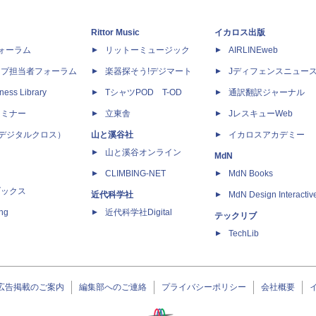
Rittor Music
イカロス出版
dフォーラム
リットーミュージック
AIRLINEweb
ップ担当者フォーラム
楽器探そう!デジマート
Jディフェンスニュー
ness Library
TシャツPOD T-OD
通訳翻訳ジャーナル
セミナー
立東舎
JレスキューWeb
 X（デジタルクロス）
山と溪谷社
イカロスアカデミー
山と溪谷オンライン
MdN
CLIMBING-NET
MdN Books
ブックス
近代科学社
MdN Design Interactiv
ing
近代科学社Digital
テックリブ
TechLib
広告掲載のご案内
編集部へのご連絡
プライバシーポリシー
会社概要