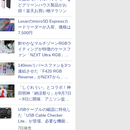
どグリーンハウス製品がお
得！楽天お買い物マラソン
LexarのmicroSD Expressカ
ードリーダーが入荷、価格は
7,500円
鮮やかなマルチゾーンRGBラ
イティングが特徴のケースフ
ァン「NZXT Ultra RGB」が
発売、計8製品
140mmリバースファンを3つ
連結させた「F420 RGB
Reverse」がNZXTから、単
一フレーム採用
「しぐれうい」とコラボ！神
田明神「納涼祭り」が8月7日
～9日に開催、アニソン盆踊
りや屋台グルメなどもあり
USBケーブルの確認に特化し
た「USB Cable Checker
Lite」が登場、必要な機能を
凝縮しコンパクトに
7日発売