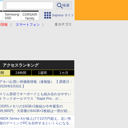
Impress サイト
全カテゴリ
原情報
スマートフォン
アクセスランキング
時間
24時間
1週間
1カ月
アキバお買い得価格情報（速報版） 【 調査日：
2026年8月6日 】
スリム形状でキーボードとも組み合わせやすい
トラックボールマウス「Nape Pro」が
Keychronから
DDR5メモリの16GB×2枚組が今年最安の
39,980円、大容量の64GB×2枚組は一部が続騰
[8月前半のメモリ価格]
XBOX Series Xが値上げで10万円超え。近い性
能のゲーミングPCを自作するといくらになる？
【石田賀津男の『酒の肴にPCゲーム』】