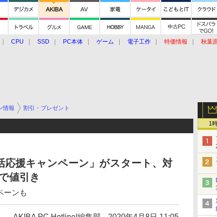
CPU
SSD
PC本体
ゲーム
電子工作
特価情報
秋葉
グルメ
イベント
価格動向
ン情報
割引・プレゼント
1
新生活応援キャンペーン」がスタート、対
定で値引き
ンペーンも
AKIBA PC Hotline!編集部
2020年4月8日 11:05