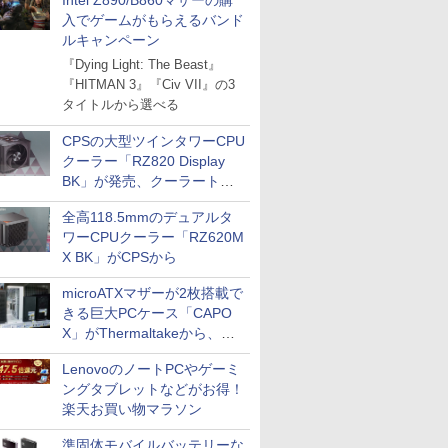
Intel Z890/B860マザーの購
入でゲームがもらえるバンド
ルキャンペーン
『Dying Light: The Beast』
『HITMAN 3』『Civ VII』の3
タイトルから選べる
CPSの大型ツインタワーCPU
クーラー「RZ820 Display
BK」が発売、クーラートッ
プに5インチ液晶搭載
全高118.5mmのデュアルタ
ワーCPUクーラー「RZ620M
X BK」がCPSから
microATXマザーが2枚搭載で
きる巨大PCケース「CAPO
X」がThermaltakeから、カ
ラーは2色
LenovoのノートPCやゲーミ
ングタブレットなどがお得！
楽天お買い物マラソン
準固体モバイルバッテリーな