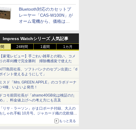
Bluetooth対応のカセットプ
レーヤー「CAS-W100N」が
オーム電機から、価格は
5,940円
Impress Watchシリーズ 人気記事
時間
24時間
1週間
1カ月
【家電レビュー】手ごわい雑草との戦い、コメ
リの草刈機で完全勝利 掃除機感覚で使えた
NTT島田社長、ソフトバンクのセブン出資に「d
ポイント使えるようにして」
ミスド「Mrs. GREEN APPLE」のコラボドーナ
ツ4種、いよいよ発売！
ドコモ前田社長が「ahamo40GB化は検証のた
め」、料金値上げへの考え方にも言及
「リサ・ラーソン」がま口ポーチ付録、大人の
おしゃれ手帖 10月号。ジャカード織の北欧猫デ
ザイン
もっと見る