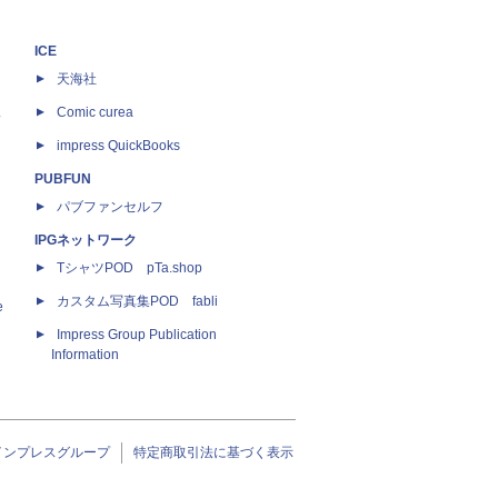
ICE
天海社
ス
Comic curea
impress QuickBooks
PUBFUN
パブファンセルフ
IPGネットワーク
TシャツPOD pTa.shop
カスタム写真集POD fabli
e
Impress Group Publication
Information
インプレスグループ
特定商取引法に基づく表示