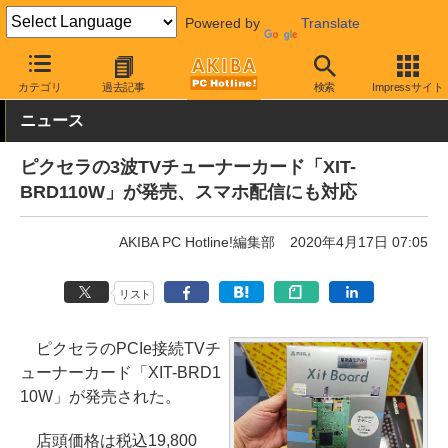
Powered by
Translate
AKIBA PC Hotline!
PCパーツ
PC用キャプチャ機器
テレビ録画
カテゴリ
過去記事
検索
Impressサイト
ニュース
ピクセラの3波TVチューナーカード「XIT-
BRD110W」が発売、スマホ配信にも対応
AKIBA PC Hotline!編集部
2020年4月17日 07:05
リスト
ピクセラのPCIe接続TVチ
ューナーカード「XIT-BRD1
10W」が発売された。
店頭価格は税込19,800