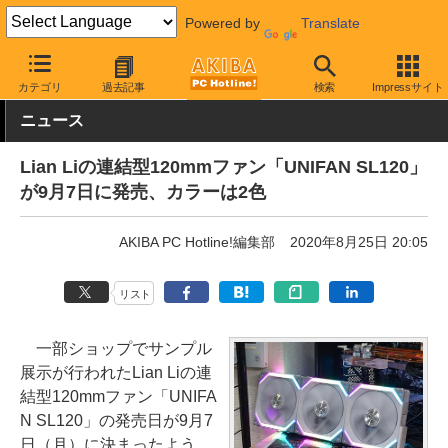
Powered by
Translate
AKIBA PC Hotline!
PCパーツ
ファン関連製品
ケースファン
カテゴリ
過去記事
検索
Impressサイト
ニュース
Lian Liの連結型120mmファン「UNIFAN SL120」
が9月7日に発売、カラーは2色
AKIBA PC Hotline!編集部
2020年8月25日 20:05
リスト
一部ショップでサンプル
展示が行われたLian Liの連
結型120mmファン「UNIFA
N SL120」の発売日が9月7
日（月）に決まったよう