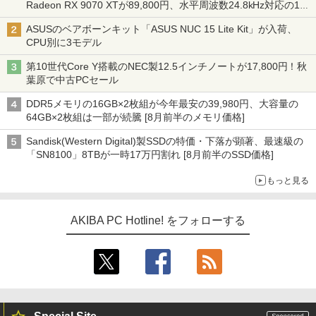
Radeon RX 9070 XTが89,800円、水平周波数24.8kHz対応の17
型モニターが9,801円、暑さ指数連動セール ほか
ASUSのベアボーンキット「ASUS NUC 15 Lite Kit」が入荷、
CPU別に3モデル
第10世代Core Y搭載のNEC製12.5インチノートが17,800円！秋
葉原で中古PCセール
DDR5メモリの16GB×2枚組が今年最安の39,980円、大容量の
64GB×2枚組は一部が続騰 [8月前半のメモリ価格]
Sandisk(Western Digital)製SSDの特価・下落が顕著、最速級の
「SN8100」8TBが一時17万円割れ [8月前半のSSD価格]
もっと見る
AKIBA PC Hotline! をフォローする