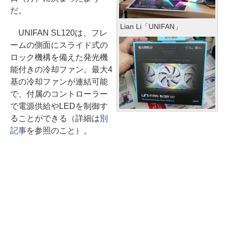
だ。
Lian Li「UNIFAN」
UNIFAN SL120は、フレ
ームの側面にスライド式の
ロック機構を備えた発光機
能付きの冷却ファン。最大4
基の冷却ファンが連結可能
で、付属のコントローラー
で電源供給やLEDを制御す
ることができる（詳細は
別
記事
を参照のこと）。