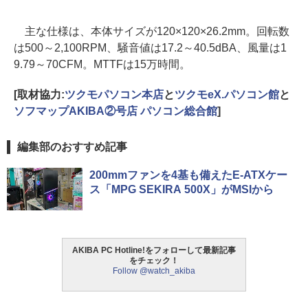
主な仕様は、本体サイズが120×120×26.2mm。回転数
は500～2,100RPM、騒音値は17.2～40.5dBA、風量は1
9.79～70CFM。MTTFは15万時間。
[取材協力:
ツクモパソコン本店
と
ツクモeX.パソコン館
と
ソフマップAKIBA②号店 パソコン総合館
]
編集部のおすすめ記事
200mmファンを4基も備えたE-ATXケー
ス「MPG SEKIRA 500X」がMSIから
AKIBA PC Hotline!をフォローして最新記事
をチェック！
Follow @watch_akiba