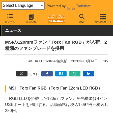
Powered by
Translate
AKIBA PC Hotline!
PCパーツ
ファン関連製品
ケースファン
カテゴリ
過去記事
検索
Impressサイト
ニュース
MSIの120mmファン「Torx Fan RGB」が入荷、2
種類のファンブレードを採用
AKIBA PC Hotline!編集部
2020年10月14日 11:05
リスト
MSI Torx Fan RGB（Torx Fan 12cm LED RGB）
RGB LEDを搭載した120mmファン。発光機能は4ピン
USBポートを利用する。店頭価格は税込1,097円～税込1,
280円。