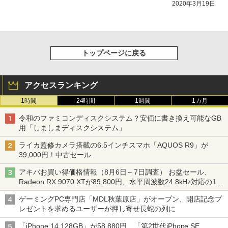
2020年3月19日
トップページに戻る
アクセスランキング
1時間
24時間
1週間
1カ月
令和のファミコンディスクシステム？安価に書き換え可能なGB
用「しましまディスクシステム」
ライカ監修カメラ搭載の6.5インチスマホ「AQUOS R9」が
39,000円！中古セール
アキバお買い得価格情報（8月6日～7日調査） お盆セール、
Radeon RX 9070 XTが89,800円、水平周波数24.8kHz対応の17
型モニターが9,801円、暑さ指数連動セール ほか
ゲーミングPC専門店「MDL秋葉原店」がオープン、開店記念プ
レゼントを求めるユーザーが押し寄せ長蛇の列に
「iPhone 14 128GB」が58,880円、「第2世代iPhone SE