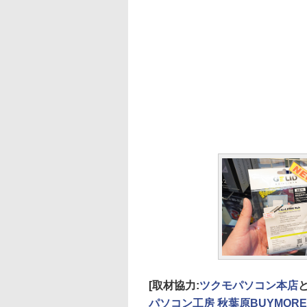
[取材協力:
ツクモパソコン本店
パソコン工房 秋葉原BUYMOR