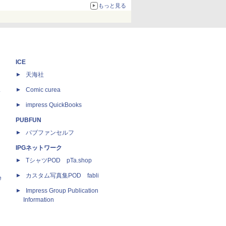
もっと見る
ICE
天海社
ス
Comic curea
impress QuickBooks
PUBFUN
パブファンセルフ
IPGネットワーク
TシャツPOD pTa.shop
カスタム写真集POD fabli
e
Impress Group Publication
Information