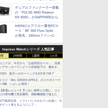
開発
デュアルファンクーラー搭載
の「PULSE AMD Radeon
RX 9050」がSAPPHIREから
HAVNのエアフロー重視PCケ
ース「BF 360 Flow Solid」
が発売、180mmファン×2搭
載
Impress Watchシリーズ 人気記事
時間
24時間
1週間
1カ月
ユニクロ、今日から「お盆特別セール」。涼感
シアサッカーワンピース待望値下げ、撥水ギア
ショーツは1990円に
KDDI、楽天へのローミングを9月末で終了
ミスド「Mrs. GREEN APPLE」のコラボドーナ
ツ4種、いよいよ発売！
【家電レビュー】手ごわい雑草との戦い、コメ
リの草刈機で完全勝利 掃除機感覚で使えた
NTT島田社長、ソフトバンクのセブン出資に「d
ポイント使えるようにして」