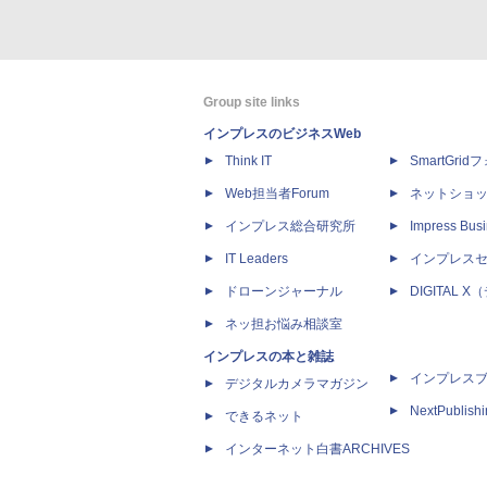
Group site links
インプレスのビジネスWeb
Think IT
SmartGri
Web担当者Forum
ネットショ
インプレス総合研究所
Impress Busi
IT Leaders
インプレス
ドローンジャーナル
DIGITAL
ネッ担お悩み相談室
インプレスの本と雑誌
インプレス
デジタルカメラマガジン
NextPublish
できるネット
インターネット白書ARCHIVES