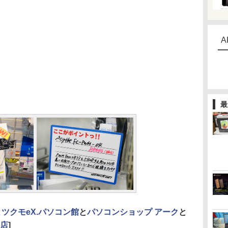
A
最
と
ツクモeX.パソコン館
と
パソコンショップ アーク
と
E店
]