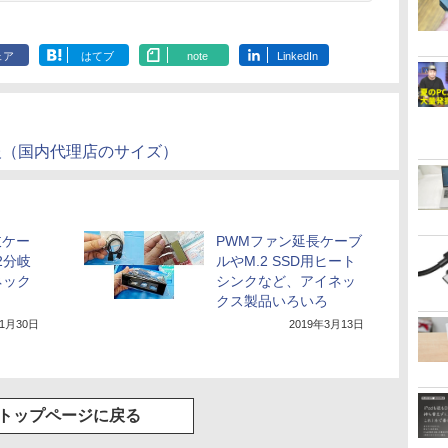
ェア
はてブ
note
LinkedIn
製品情報（国内代理店のサイズ）
岐ケー
PWMファン延長ケーブ
2分岐
ルやM.2 SSD用ヒート
ネック
シンクなど、アイネッ
クス製品いろいろ
年1月30日
2019年3月13日
トップページに戻る