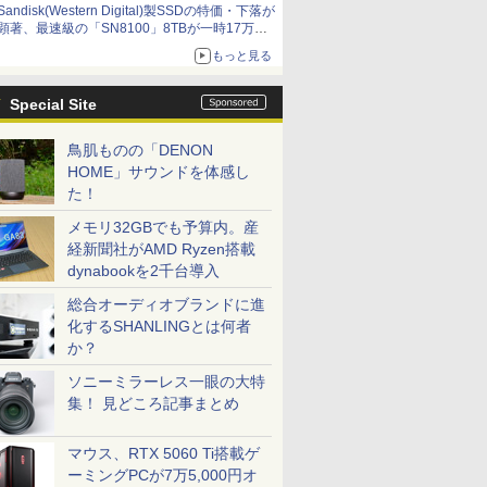
Sandisk(Western Digital)製SSDの特価・下落が
顕著、最速級の「SN8100」8TBが一時17万円
割れ [8月前半のSSD価格]
もっと見る
Special Site
鳥肌ものの「DENON
HOME」サウンドを体感し
た！
メモリ32GBでも予算内。産
経新聞社がAMD Ryzen搭載
dynabookを2千台導入
総合オーディオブランドに進
化するSHANLINGとは何者
か？
ソニーミラーレス一眼の大特
集！ 見どころ記事まとめ
マウス、RTX 5060 Ti搭載ゲ
ーミングPCが7万5,000円オ