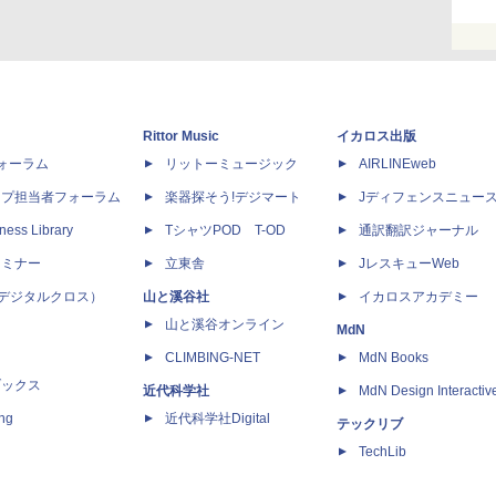
Rittor Music
イカロス出版
dフォーラム
リットーミュージック
AIRLINEweb
ップ担当者フォーラム
楽器探そう!デジマート
Jディフェンスニュー
ness Library
TシャツPOD T-OD
通訳翻訳ジャーナル
セミナー
立東舎
JレスキューWeb
 X（デジタルクロス）
山と溪谷社
イカロスアカデミー
山と溪谷オンライン
MdN
CLIMBING-NET
MdN Books
ブックス
近代科学社
MdN Design Interactiv
ing
近代科学社Digital
テックリブ
TechLib