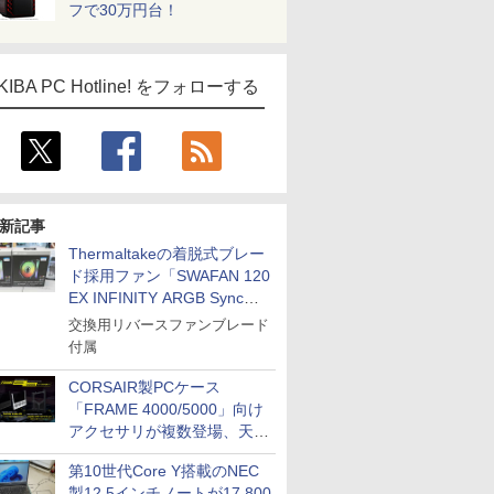
フで30万円台！
KIBA PC Hotline! をフォローする
新記事
Thermaltakeの着脱式ブレー
ド採用ファン「SWAFAN 120
EX INFINITY ARGB Sync」
に単品パッケージ
交換用リバースファンブレード
付属
CORSAIR製PCケース
「FRAME 4000/5000」向け
アクセサリが複数登場、天然
木製パネルや背面コネクタ対
第10世代Core Y搭載のNEC
応トレイなど
製12.5インチノートが17,800