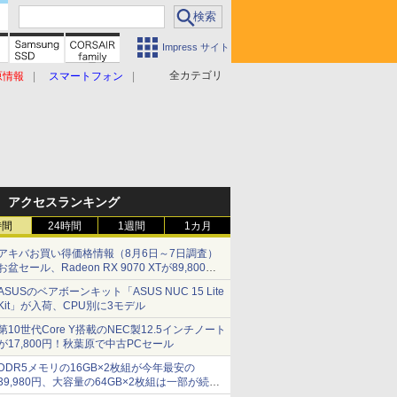
Impress サイト
全カテゴリ
原情報
スマートフォン
アクセスランキング
時間
24時間
1週間
1カ月
アキバお買い得価格情報（8月6日～7日調査）
お盆セール、Radeon RX 9070 XTが89,800
円、水平周波数24.8kHz対応の17型モニターが
ASUSのベアボーンキット「ASUS NUC 15 Lite
9,801円、暑さ指数連動セール ほか
Kit」が入荷、CPU別に3モデル
第10世代Core Y搭載のNEC製12.5インチノート
が17,800円！秋葉原で中古PCセール
DDR5メモリの16GB×2枚組が今年最安の
39,980円、大容量の64GB×2枚組は一部が続騰
[8月前半のメモリ価格]