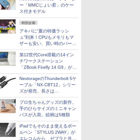
ー「MMCじょい君」のケー
ス付きモデル
特別企画
アキバに“夏の特価ラッシ
ュ”到来！CPUもメモリもマ
ザーも安い、買い時のパーツ
は？【8月7日(金)22時配信】
第12世代Core搭載の14イン
チワークステーション
「ZBook Firefly 14 G9」が
79,800円！秋葉原で中古PC
NextorageのThunderbolt 5ケ
セール
ーブル「NX-CBT12」シリー
ズが発売、長さは
30cm/50cm/1mの3種類
プロ生ちゃんグッズの新作、
手のひらサイズのミニキャン
バスが入荷。絵柄は5種類
iPadでもそのまま使えるボー
ルペン「STYLUS 2WAY」が
エレコムから、ゼブラと共同