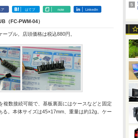
ェア
はてブ
note
LinkedIn
HUB（FC-PWM-04）
ーブル。店頭価格は税込880円。
を複数接続可能で、基板裏面にはケースなどと固定
る。本体サイズは45×17mm、重量は約12g。ケー