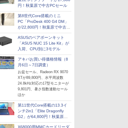
円！秋葉原で中古PCセール
第8世代Core搭載のミニ
PC「ProDesk 400 G4 DM」
が22,800円！秋葉原で中古
PCセール
ASUSのベアボーンキット
「ASUS NUC 15 Lite Kit」が
入荷、CPU別に3モデル
アキバお買い得価格情報（8
月6日～7日調査）
お盆セール、Radeon RX 9070
XTが89,800円、水平周波数
24.8kHz対応の17型モニターが
9,801円、暑さ指数連動セール
ほか
第11世代Core搭載の13.3イ
ンチ2in1「Elite Dragonfly
G2」が64,800円！秋葉原で
中古PCセール
X68000用MMCカードリーダ