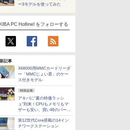
ー3モデルを使ってみた
KIBA PC Hotline! をフォローする
新記事
X68000用MMCカードリーダ
ー「MMCじょい君」のケー
ス付きモデル
特別企画
アキバに“夏の特価ラッシ
ュ”到来！CPUもメモリもマ
ザーも安い、買い時のパーツ
は？【8月7日(金)22時配信】
第12世代Core搭載の14イン
チワークステーション