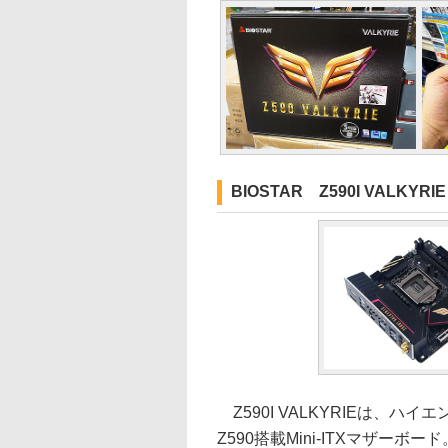
BIOSTAR Z590I VALKYRIE
Z590I VALKYRIEは、ハ
Z590搭載Mini-ITXマザーボ