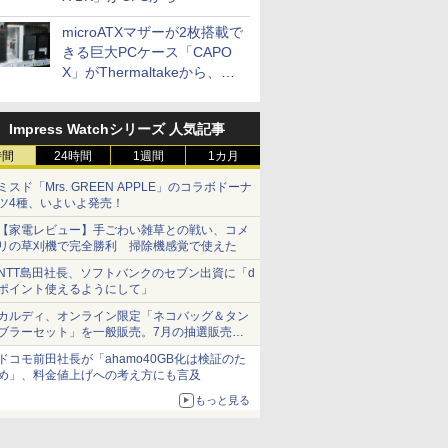
microATXマザーが2枚搭載で
きる巨大PCケース「CAPO
X」がThermaltakeから、カ
ラーは2色
Impress Watchシリーズ 人気記事
時間
24時間
1週間
1カ月
ミスド「Mrs. GREEN APPLE」のコラボドーナ
ツ4種、いよいよ発売！
【家電レビュー】手ごわい雑草との戦い、コメ
リの草刈機で完全勝利 掃除機感覚で使えた
NTT島田社長、ソフトバンクのセブン出資に「d
ポイント使えるようにして」
カルディ、オンライン限定「ネコバッグ＆タン
ブラーセット」を一般販売。7月の抽選販売の
当選無効分
ドコモ前田社長が「ahamo40GB化は検証のた
め」、料金値上げへの考え方にも言及
もっと見る