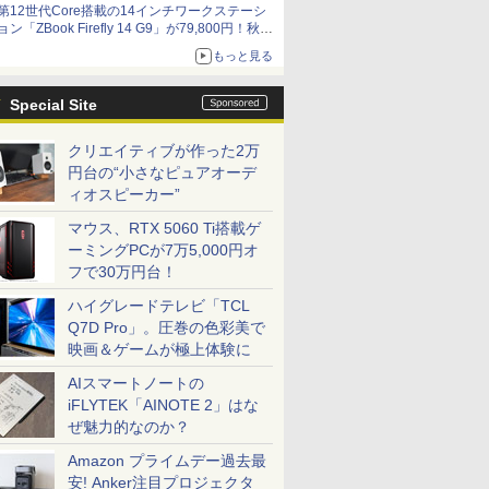
第12世代Core搭載の14インチワークステーシ
ョン「ZBook Firefly 14 G9」が79,800円！秋葉
原で中古PCセール
もっと見る
Special Site
クリエイティブが作った2万
円台の“小さなピュアオーデ
ィオスピーカー”
マウス、RTX 5060 Ti搭載ゲ
ーミングPCが7万5,000円オ
フで30万円台！
ハイグレードテレビ「TCL
Q7D Pro」。圧巻の色彩美で
映画＆ゲームが極上体験に
AIスマートノートの
iFLYTEK「AINOTE 2」はな
ぜ魅力的なのか？
Amazon プライムデー過去最
安! Anker注目プロジェクタ