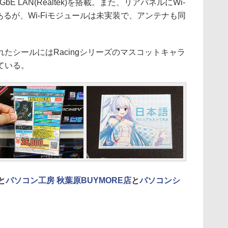
 LAN(Realtek)を搭載。また、リアパネルにWi-
あるが、Wi-Fiモジュールは未実装で、アンテナも同
。
シールにはRacingシリーズのマスコットキャラ
ている。
と
パソコン工房 秋葉原BUYMORE店
と
パソコンシ