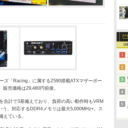
1
ズ「Racing」に属するZ590搭載ATXマザーボー
販売価格は29,480円前後。
を合計で3基備えており、負荷の高い動作時もVRM
。対応するDDR4メモリは最大5,000MHz+。ス
基備えている。