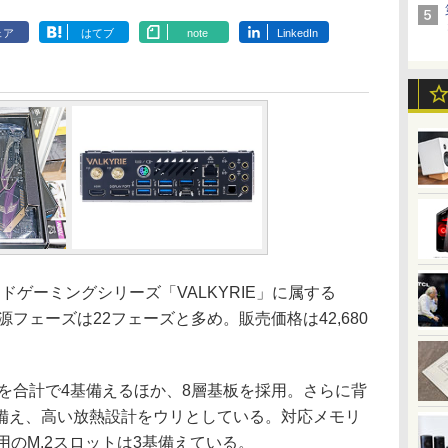
ェア
はてブ
note
LinkedIn
エンドゲーミングシリーズ「VALKYRIE」に属する
電源フェーズは22フェーズと多め。販売価格は42,680
を合計で4基備えるほか、8層基板を採用。さらに背
備え、高い放熱設計をウリとしている。対応メモリ
ジ用のM.2スロットは3基備えている。