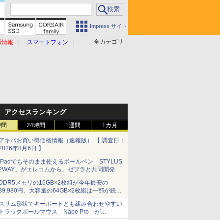
Impress サイト
全カテゴリ
原情報
スマートフォン
アクセスランキング
時間
24時間
1週間
1カ月
アキバお買い得価格情報（速報版） 【 調査日：
2026年8月6日 】
iPadでもそのまま使えるボールペン「STYLUS
2WAY」がエレコムから、ゼブラと共同開発
DDR5メモリの16GB×2枚組が今年最安の
39,980円、大容量の64GB×2枚組は一部が続騰
[8月前半のメモリ価格]
スリム形状でキーボードとも組み合わせやすい
トラックボールマウス「Nape Pro」が
Keychronから