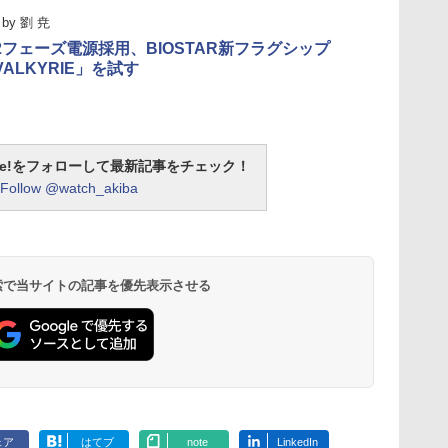
by
劉 尭
2フェーズ電源採用、BIOSTAR新フラグシップ
 VALKYRIE」を試す
otline!をフォローして最新記事をチェック！
Follow @watch_akiba
 検索で当サイトの記事を優先表示させる
ェア
はてブ
note
LinkedIn