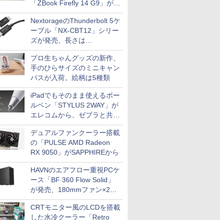
「ZBook Firefly 14 G9」が
79,800円！秋葉原で中古PC
NextorageのThunderbolt 5ケ
セール
ーブル「NX-CBT12」シリー
ズが発売、長さは
30cm/50cm/1mの3種類
プロ生ちゃんグッズの新作、
手のひらサイズのミニキャン
バスが入荷。絵柄は5種類
iPadでもそのまま使えるボー
ルペン「STYLUS 2WAY」が
エレコムから、ゼブラと共同
開発
デュアルファンクーラー搭載
の「PULSE AMD Radeon
RX 9050」がSAPPHIREから
HAVNのエアフロー重視PCケ
ース「BF 360 Flow Solid」
が発売、180mmファン×2搭
載
CRTモニター風のLCDを搭載
した水冷クーラー「Retro