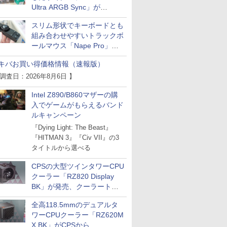
Ultra ARGB Sync」が
Thermaltakeから
スリム形状でキーボードとも
組み合わせやすいトラックボ
ールマウス「Nape Pro」が
Keychronから
キバお買い得価格情報（速報版）
 調査日：2026年8月6日 】
Intel Z890/B860マザーの購
入でゲームがもらえるバンド
ルキャンペーン
『Dying Light: The Beast』
『HITMAN 3』『Civ VII』の3
タイトルから選べる
CPSの大型ツインタワーCPU
クーラー「RZ820 Display
BK」が発売、クーラートッ
プに5インチ液晶搭載
全高118.5mmのデュアルタ
ワーCPUクーラー「RZ620M
X BK」がCPSから