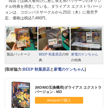
両店では購入者向けに差し替え用パッケージのオリジ
ナル特典を用意している。ダライアス エクストラバージ
ョンは、コロンバスサークルから25日（木）に発売予
定。価格は税込7,480円。
製品パッケージ
BEEP 秋葉原店
の特
家電のケンちゃん
典
の特典
[取材協力:
BEEP 秋葉原店
と
家電のケンちゃん
]
(MD/MD互換機用)ダライアス エクストラ
バージョン - MD