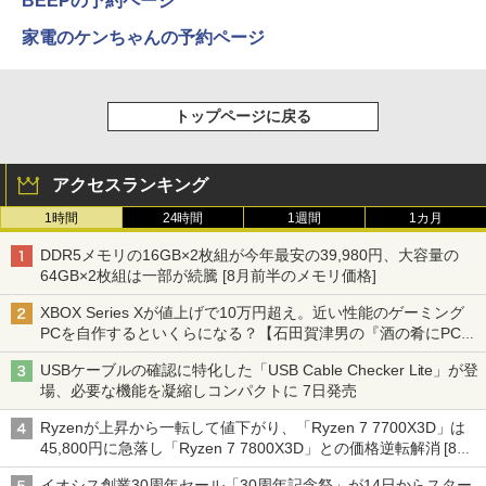
BEEPの予約ページ
家電のケンちゃんの予約ページ
トップページに戻る
アクセスランキング
1時間
24時間
1週間
1カ月
DDR5メモリの16GB×2枚組が今年最安の39,980円、大容量の
64GB×2枚組は一部が続騰 [8月前半のメモリ価格]
XBOX Series Xが値上げで10万円超え。近い性能のゲーミング
PCを自作するといくらになる？【石田賀津男の『酒の肴にPCゲ
ーム』】
USBケーブルの確認に特化した「USB Cable Checker Lite」が登
場、必要な機能を凝縮しコンパクトに 7日発売
Ryzenが上昇から一転して値下がり、「Ryzen 7 7700X3D」は
45,800円に急落し「Ryzen 7 7800X3D」との価格逆転解消 [8月
前半のCPU価格]
イオシス創業30周年セール「30周年記念祭」が14日からスター