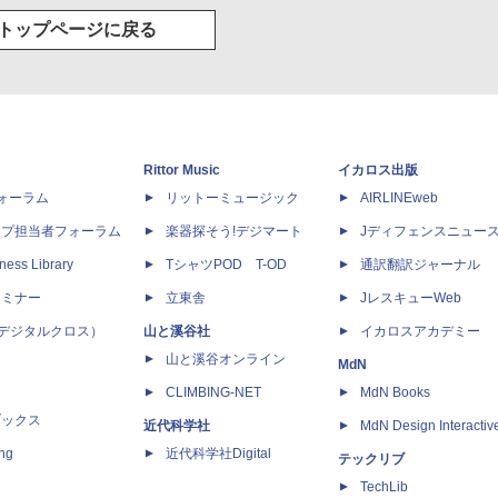
トップページに戻る
Rittor Music
イカロス出版
dフォーラム
リットーミュージック
AIRLINEweb
ップ担当者フォーラム
楽器探そう!デジマート
Jディフェンスニュー
ness Library
TシャツPOD T-OD
通訳翻訳ジャーナル
セミナー
立東舎
JレスキューWeb
 X（デジタルクロス）
山と溪谷社
イカロスアカデミー
山と溪谷オンライン
MdN
CLIMBING-NET
MdN Books
ブックス
近代科学社
MdN Design Interactiv
ing
近代科学社Digital
テックリブ
TechLib