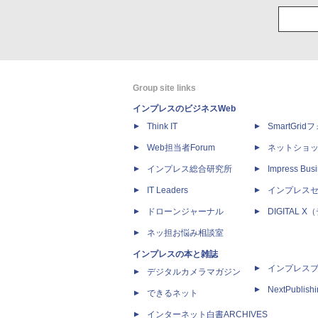
Group site links
インプレスのビジネスWeb
Think IT
SmartGri
Web担当者Forum
ネットショ
インプレス総合研究所
Impress Busi
IT Leaders
インプレス
ドローンジャーナル
DIGITAL
ネッ担お悩み相談室
インプレスの本と雑誌
インプレス
デジタルカメラマガジン
NextPublish
できるネット
インターネット白書ARCHIVES