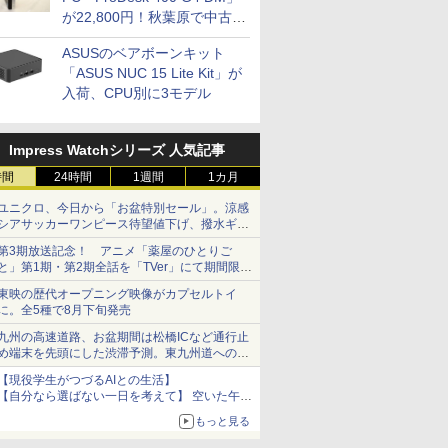
が22,800円！秋葉原で中古
PCセール
ASUSのベアボーンキット
「ASUS NUC 15 Lite Kit」が
入荷、CPU別に3モデル
Impress Watchシリーズ 人気記事
時間
24時間
1週間
1カ月
ユニクロ、今日から「お盆特別セール」。涼感
シアサッカーワンピース待望値下げ、撥水ギア
ショーツは1990円に
第3期放送記念！ アニメ「薬屋のひとりご
と」第1期・第2期全話を「TVer」にて期間限定
で順次無料配信開始
東映の歴代オープニング映像がカプセルトイ
に。全5種で8月下旬発売
九州の高速道路、お盆期間は松橋ICなど通行止
め端末を先頭にした渋滞予測。東九州道への迂
回は料金調整を実施
【現役学生がつづるAIとの生活】
【自分なら選ばない一日を考えて】 空いた午後
をチャッピーに捧げたら、思わぬ絶景に出会っ
もっと見る
た話