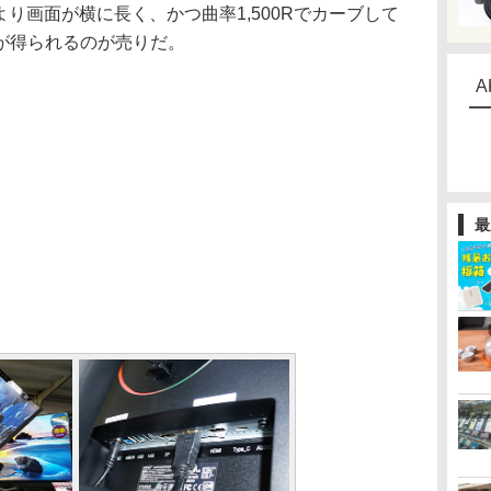
より画面が横に長く、かつ曲率1,500Rでカーブして
が得られるのが売りだ。
A
最