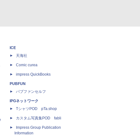
ICE
天海社
ス
Comic curea
impress QuickBooks
PUBFUN
パブファンセルフ
IPGネットワーク
TシャツPOD pTa.shop
カスタム写真集POD fabli
e
Impress Group Publication
Information