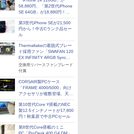
「iPhone 14 128GB」が
58,880円、「第2世代iPhone
SE 64GB」が18,880円！中
古Bランク品セール
第3世代iPhone SEが21,500
円から！中古Cランク品セー
ル
Thermaltakeの着脱式ブレー
ド採用ファン「SWAFAN 120
EX INFINITY ARGB Sync」
に単品パッケージ
交換用リバースファンブレード
付属
CORSAIR製PCケース
「FRAME 4000/5000」向け
アクセサリが複数登場、天然
木製パネルや背面コネクタ対
第10世代Core Y搭載のNEC
応トレイなど
製12.5インチノートが17,800
円！秋葉原で中古PCセール
第8世代Core搭載のミニ
PC「ProDesk 400 G4 DM」