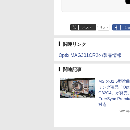
ポスト
リスト
シ
関連リンク
Optix MAG301CR2の製品情報
関連記事
MSIの31.5型湾
ミング液晶「Opti
G32C4」が発売
FreeSync Prem
対応
2020