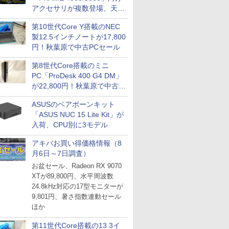
アクセサリが複数登場、天然
木製パネルや背面コネクタ対
第10世代Core Y搭載のNEC
応トレイなど
製12.5インチノートが17,800
円！秋葉原で中古PCセール
第8世代Core搭載のミニ
PC「ProDesk 400 G4 DM」
が22,800円！秋葉原で中古
PCセール
ASUSのベアボーンキット
「ASUS NUC 15 Lite Kit」が
入荷、CPU別に3モデル
アキバお買い得価格情報（8
月6日～7日調査）
お盆セール、Radeon RX 9070
XTが89,800円、水平周波数
24.8kHz対応の17型モニターが
9,801円、暑さ指数連動セール
ほか
第11世代Core搭載の13.3イ