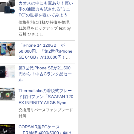
カオスの中にも宝あり！買い
手の通販力も試される“ミニ
PC”の世界を覗いてみよう
価格帯別に仕様や特徴を整理、
11製品をピックアップ text by
石川 ひさよし
「iPhone 14 128GB」が
58,880円、「第2世代iPhone
SE 64GB」が18,880円！中
古Bランク品セール
第3世代iPhone SEが21,500
円から！中古Cランク品セー
ル
Thermaltakeの着脱式ブレー
ド採用ファン「SWAFAN 120
EX INFINITY ARGB Sync」
に単品パッケージ
交換用リバースファンブレード
付属
CORSAIR製PCケース
「FRAME 4000/5000」向け