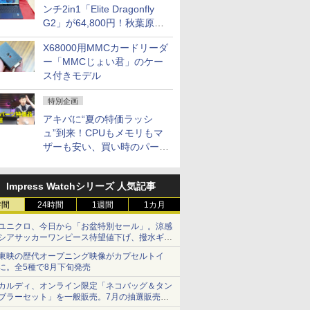
ンチ2in1「Elite Dragonfly
G2」が64,800円！秋葉原で
中古PCセール
X68000用MMCカードリーダ
ー「MMCじょい君」のケー
ス付きモデル
特別企画
アキバに“夏の特価ラッシ
ュ”到来！CPUもメモリもマ
ザーも安い、買い時のパーツ
は？【8月7日(金)22時配信】
Impress Watchシリーズ 人気記事
時間
24時間
1週間
1カ月
ユニクロ、今日から「お盆特別セール」。涼感
シアサッカーワンピース待望値下げ、撥水ギア
ショーツは1990円に
東映の歴代オープニング映像がカプセルトイ
に。全5種で8月下旬発売
カルディ、オンライン限定「ネコバッグ＆タン
ブラーセット」を一般販売。7月の抽選販売の
当選無効分