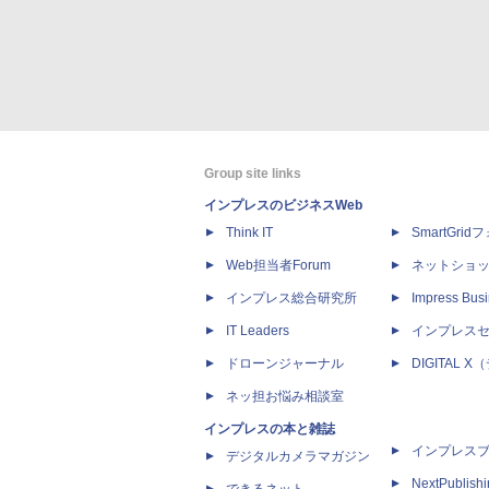
Group site links
インプレスのビジネスWeb
Think IT
SmartGri
Web担当者Forum
ネットショ
インプレス総合研究所
Impress Busi
IT Leaders
インプレス
ドローンジャーナル
DIGITAL
ネッ担お悩み相談室
インプレスの本と雑誌
インプレス
デジタルカメラマガジン
NextPublish