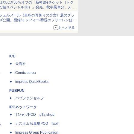
はやぶさ50％オフの「新幹線eチケット（トク
だ値スペシャル28）」発売。秋冬乗車分、えき
ねっと限定
フェルメール《真珠の耳飾りの少女》展のグッ
ズ公開。図録/ミッフィー/葬送のフリーレンほ
か、注目ブランドコラボが実現
もっと見る
ICE
天海社
ス
Comic curea
impress QuickBooks
PUBFUN
パブファンセルフ
IPGネットワーク
TシャツPOD pTa.shop
カスタム写真集POD fabli
e
Impress Group Publication