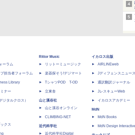
Rittor Music
イカロス出版
dフォーラム
リットーミュージック
AIRLINEweb
ップ担当者フォーラム
楽器探そう!デジマート
Jディフェンスニュー
ness Library
TシャツPOD T-OD
通訳翻訳ジャーナル
セミナー
立東舎
JレスキューWeb
 X（デジタルクロス）
山と溪谷社
イカロスアカデミー
山と溪谷オンライン
MdN
CLIMBING-NET
MdN Books
ブックス
近代科学社
MdN Design Interactiv
ing
近代科学社Digital