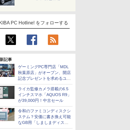
KIBA PC Hotline! をフォローする
新記事
ゲーミングPC専門店「MDL
秋葉原店」がオープン、開店
記念プレゼントを求めるユー
ザーが押し寄せ長蛇の列に
ライカ監修カメラ搭載の6.5
インチスマホ「AQUOS R9」
が39,000円！中古セール
令和のファミコンディスクシ
ステム？安価に書き換え可能
なGB用「しましまディスク
システム」