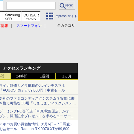
Impress サイト
全カテゴリ
原情報
スマートフォン
アクセスランキング
時間
24時間
1週間
1カ月
ライカ監修カメラ搭載の6.5インチスマホ
「AQUOS R9」が39,000円！中古セール
令和のファミコンディスクシステム？安価に書
き換え可能なGB用「しましまディスクシステ
ム」
ゲーミングPC専門店「MDL秋葉原店」がオー
プン、開店記念プレゼントを求めるユーザーが
押し寄せ長蛇の列に
アキバお買い得価格情報（8月6日～7日調査）
お盆セール、Radeon RX 9070 XTが89,800
円、水平周波数24.8kHz対応の17型モニターが