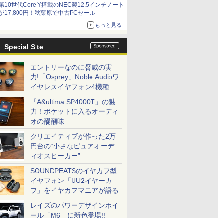
第10世代Core Y搭載のNEC製12.5インチノート
9,801円、暑さ指数連動セール ほか
が17,800円！秋葉原で中古PCセール
もっと見る
Special Site
エントリーなのに脅威の実
力!「Osprey」Noble Audioワ
イヤレスイヤフォン4機種を
一気に聴く
「A&ultima SP4000T」の魅
力！ポケットに入るオーディ
オの醍醐味
クリエイティブが作った2万
円台の“小さなピュアオーデ
ィオスピーカー”
SOUNDPEATSのイヤカフ型
イヤフォン「UU2イヤーカ
フ」をイヤカフマニアが語る
レイズのパワーデザインホイ
ール「M6」に新色登場!!