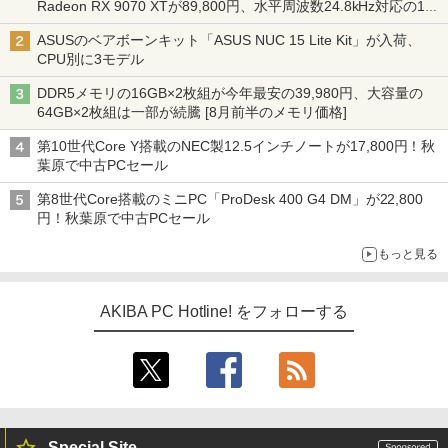
Radeon RX 9070 XTが89,800円、水平周波数24.8kHz対応の17
型モニターが9,801円、暑さ指数連動セール ほか
ASUSのベアボーンキット「ASUS NUC 15 Lite Kit」が入荷、
CPU別に3モデル
DDR5メモリの16GB×2枚組が今年最安の39,980円、大容量の
64GB×2枚組は一部が続騰 [8月前半のメモリ価格]
第10世代Core Y搭載のNEC製12.5インチノートが17,800円！秋
葉原で中古PCセール
第8世代Core搭載のミニPC「ProDesk 400 G4 DM」が22,800
円！秋葉原で中古PCセール
もっと見る
AKIBA PC Hotline! をフォローする
Special Site