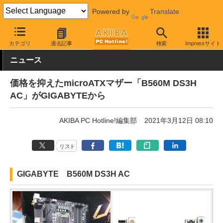
Powered by
Translate
AKIBA PC Hotline!
PCパーツ
マザーボード
GIGABYTE
カテゴリ
過去記事
検索
Impressサイト
ニュース
価格を抑えたmicroATXマザー「B560M DS3H
AC」がGIGABYTEから
AKIBA PC Hotline!編集部
2021年3月12日 08:10
リスト
GIGABYTE B560M DS3H AC