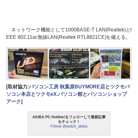
ネットワーク機能として1000BASE-T LAN(Realtek)とI
EEE 802.11ac無線LAN(Realtek RTL8821CE)を備える。
[取材協力:
パソコン工房 秋葉原BUYMORE店
と
ツクモパ
ソコン本店
と
ツクモeX.パソコン館
と
パソコンショップ
アーク
]
AKIBA PC Hotline!をフォローして最新記事
をチェック！
Follow @watch_akiba