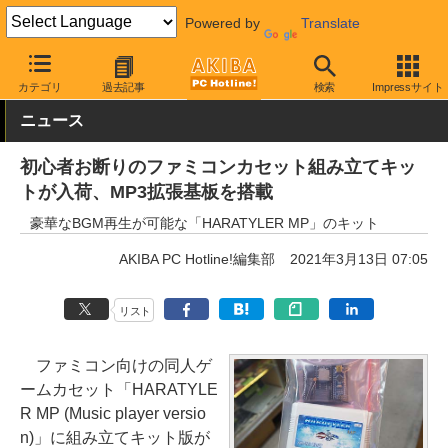
Powered by
Translate
AKIBA PC Hotline!
ガジェット
ゲーム機関連
カテゴリ
過去記事
検索
Impressサイト
ニュース
初心者お断りのファミコンカセット組み立てキッ
トが入荷、MP3拡張基板を搭載
豪華なBGM再生が可能な「HARATYLER MP」のキット
AKIBA PC Hotline!編集部
2021年3月13日 07:05
リスト
ファミコン向けの同人ゲ
ームカセット「HARATYLE
R MP (Music player versio
n)」に組み立てキット版が