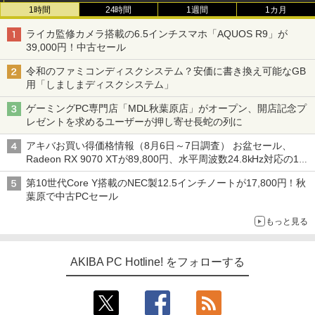
1時間
24時間
1週間
1カ月
ライカ監修カメラ搭載の6.5インチスマホ「AQUOS R9」が
39,000円！中古セール
令和のファミコンディスクシステム？安価に書き換え可能なGB
用「しましまディスクシステム」
ゲーミングPC専門店「MDL秋葉原店」がオープン、開店記念プ
レゼントを求めるユーザーが押し寄せ長蛇の列に
アキバお買い得価格情報（8月6日～7日調査） お盆セール、
Radeon RX 9070 XTが89,800円、水平周波数24.8kHz対応の17
型モニターが9,801円、暑さ指数連動セール ほか
第10世代Core Y搭載のNEC製12.5インチノートが17,800円！秋
葉原で中古PCセール
もっと見る
AKIBA PC Hotline! をフォローする