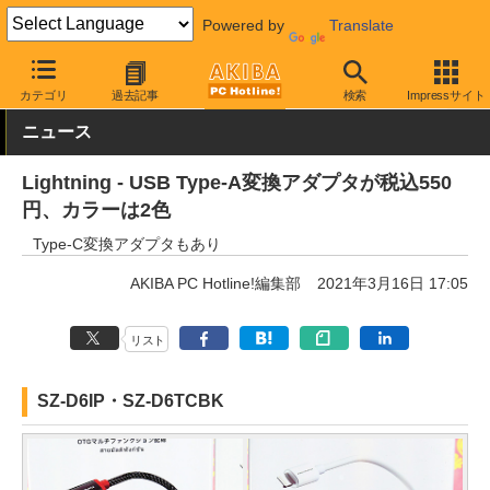
Powered by
Translate
AKIBA PC Hotline!
PC周辺機器
ケーブル
変換コネクタ
カテゴリ
過去記事
検索
Impressサイト
ニュース
Lightning - USB Type-A変換アダプタが税込550
円、カラーは2色
Type-C変換アダプタもあり
AKIBA PC Hotline!編集部
2021年3月16日 17:05
リスト
SZ-D6IP・SZ-D6TCBK