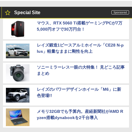
Special Site
マウス、RTX 5060 Ti搭載ゲーミングPCが7万
5,000円オフで30万円台！
レイズ鍛造1ピースアルミホイール「CE28 N-p
lus」軽量なままに剛性を向上
ソニーミラーレス一眼の大特集！ 見どころ記事
まとめ
レイズのパワーデザインホイール「M6」に新
色登場!!
メモリ32GBでも予算内。産経新聞社がAMD R
yzen搭載dynabookを2千台導入