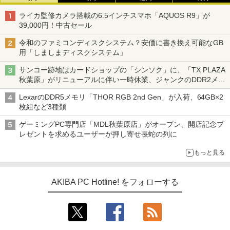
ライカ監修カメラ搭載の6.5インチスマホ「AQUOS R9」が
39,000円！中古セール
令和のファミコンディスクシステム？安価に書き換え可能なGB
用「しましまディスクシステム」
サンコー跡地はカードショップの「シンソク」に、「TX PLAZA
秋葉原」がリニューアルに伴い一時休業、ジャンクのDDR2メモ
リが100円で販売など～ 最近の秋葉原 ～
LexarのDDR5メモリ「THOR RGB 2nd Gen」が入荷、64GB×2
枚組など3種類
ゲーミングPC専門店「MDL秋葉原店」がオープン、開店記念プ
レゼントを求めるユーザーが押し寄せ長蛇の列に
もっと見る
AKIBA PC Hotline! をフォローする