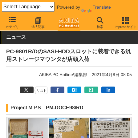
Powered by
Translate
AKIBA PC Hotline!
PC周辺機器
変換アダプタ
ストレージ用変
カテゴリ
過去記事
検索
Impressサイト
ニュース
PC-9801R/DのSASI-HDDスロットに装着できる汎
用ストレージマウンタが店頭入荷
AKIBA PC Hotline!編集部
2021年4月8日 08:05
リスト
Project M.P.S PM-DOCE98/RD