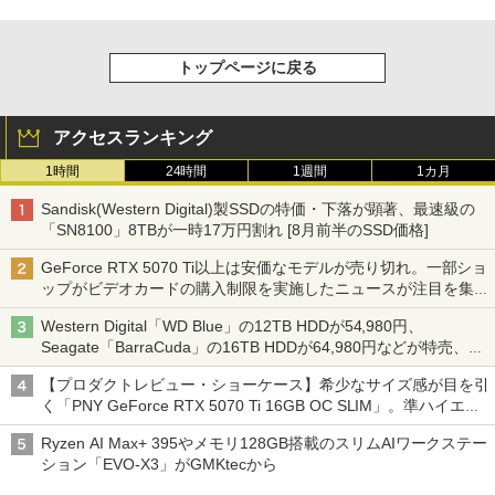
トップページに戻る
アクセスランキング
1時間
24時間
1週間
1カ月
Sandisk(Western Digital)製SSDの特価・下落が顕著、最速級の
「SN8100」8TBが一時17万円割れ [8月前半のSSD価格]
GeForce RTX 5070 Ti以上は安価なモデルが売り切れ。一部ショ
ップがビデオカードの購入制限を実施したニュースが注目を集め
る AKIBA PC Hotline! 先週のアクセスランキング 26年7月27日～
Western Digital「WD Blue」の12TB HDDが54,980円、
26年8月3日
Seagate「BarraCuda」の16TB HDDが64,980円などが特売、
NAS・ビジネス向けは上昇傾向 [8月前半のHDD価格]
【プロダクトレビュー・ショーケース】希少なサイズ感が目を引
く「PNY GeForce RTX 5070 Ti 16GB OC SLIM」。準ハイエン
ドでも2スロット厚で長さ30cm切り！スリムボディでもパフォ
Ryzen AI Max+ 395やメモリ128GB搭載のスリムAIワークステー
ーマンスと冷却は万全 text by 内田 泰仁
ション「EVO-X3」がGMKtecから