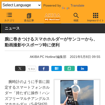
Powered by
Translate
AKIBA PC Hotline!
おもしろグッズ・キャラもの
おもしろグッズ
カテゴリ
過去記事
検索
Impressサイト
ニュース
腕に巻きつけるスマホホルダーがサンコーから、
動画撮影やスポーツ時に便利
AKIBA PC Hotline!編集部
2021年5月8日 09:55
リスト
腕時計のように手首に固
定するスマートフォンホル
ダー「持たずに操作！ハン
ズフリーマルチアングルス
マホホルダー（S-RSH20