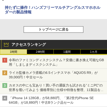
持たずに操作！ハンズフリーマルチアングルスマホホル
ダーの製品情報
トップページに戻る
アクセスランキング
1時間
24時間
1週間
1カ月
令和のファミコンディスクシステム？安価に書き換え可能なGB
用「しましまディスクシステム」
ライカ監修カメラ搭載の6.5インチスマホ「AQUOS R9」が
39,000円！中古セール
カオスの中にも宝あり！買い手の通販力も試される“ミニPC”の
世界を覗いてみよう 価格帯別に仕様や特徴を整理、11製品をピ
ックアップ text by 石川 ひさよし
「iPhone 14 128GB」が58,880円、「第2世代iPhone SE
64GB」が18,880円！中古Bランク品セール