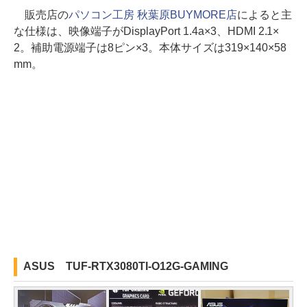
販売店の
パソコン工房 秋葉原BUYMORE店
によると主
な仕様は、映像端子がDisplayPort 1.4a×3、HDMI 2.1×
2。補助電源端子は8ピン×3。本体サイズは319×140×58
mm。
ASUS TUF-RTX3080TI-O12G-GAMING