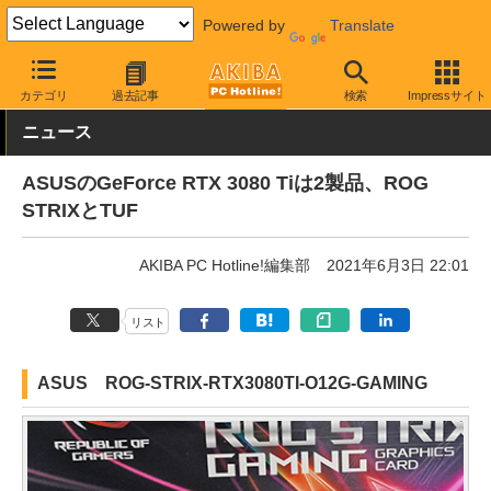
Powered by
Translate
AKIBA PC Hotline!
PCパーツ
ビデオカード（グラフィックボード
カテゴリ
過去記事
検索
Impressサイト
ニュース
ASUSのGeForce RTX 3080 Tiは2製品、ROG
STRIXとTUF
AKIBA PC Hotline!編集部
2021年6月3日 22:01
リスト
ASUS ROG-STRIX-RTX3080TI-O12G-GAMING