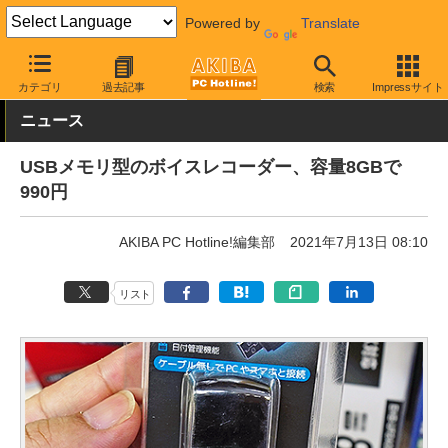
Powered by
Translate
AKIBA PC Hotline!
モバイル
小型カメラ・レコーダー
その他
カテゴリ
過去記事
検索
Impressサイト
ニュース
USBメモリ型のボイスレコーダー、容量8GBで
990円
AKIBA PC Hotline!編集部
2021年7月13日 08:10
リスト