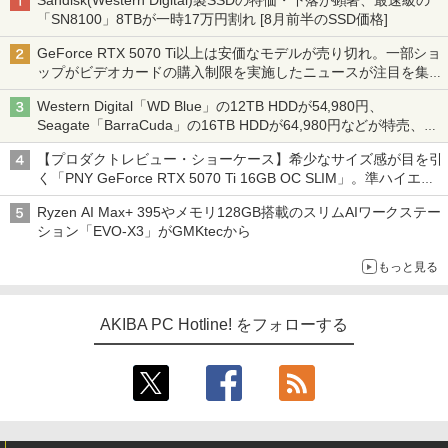
「SN8100」8TBが一時17万円割れ [8月前半のSSD価格]
GeForce RTX 5070 Ti以上は安価なモデルが売り切れ。一部ショ
ップがビデオカードの購入制限を実施したニュースが注目を集め
る AKIBA PC Hotline! 先週のアクセスランキング 26年7月27日～
Western Digital「WD Blue」の12TB HDDが54,980円、
26年8月3日
Seagate「BarraCuda」の16TB HDDが64,980円などが特売、
NAS・ビジネス向けは上昇傾向 [8月前半のHDD価格]
【プロダクトレビュー・ショーケース】希少なサイズ感が目を引
く「PNY GeForce RTX 5070 Ti 16GB OC SLIM」。準ハイエン
ドでも2スロット厚で長さ30cm切り！スリムボディでもパフォ
Ryzen AI Max+ 395やメモリ128GB搭載のスリムAIワークステー
ーマンスと冷却は万全 text by 内田 泰仁
ション「EVO-X3」がGMKtecから
もっと見る
AKIBA PC Hotline! をフォローする