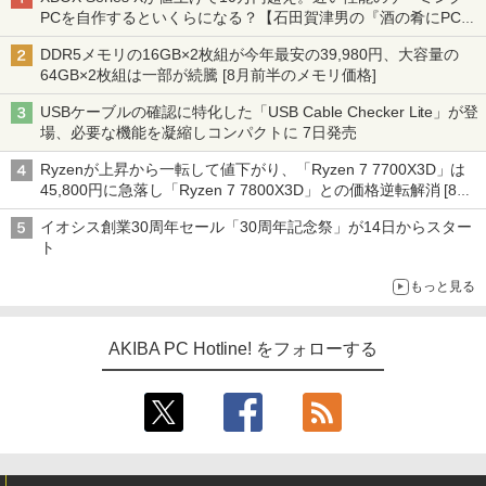
PCを自作するといくらになる？【石田賀津男の『酒の肴にPCゲ
ーム』】
DDR5メモリの16GB×2枚組が今年最安の39,980円、大容量の
64GB×2枚組は一部が続騰 [8月前半のメモリ価格]
USBケーブルの確認に特化した「USB Cable Checker Lite」が登
場、必要な機能を凝縮しコンパクトに 7日発売
Ryzenが上昇から一転して値下がり、「Ryzen 7 7700X3D」は
45,800円に急落し「Ryzen 7 7800X3D」との価格逆転解消 [8月
前半のCPU価格]
イオシス創業30周年セール「30周年記念祭」が14日からスター
ト
もっと見る
AKIBA PC Hotline! をフォローする