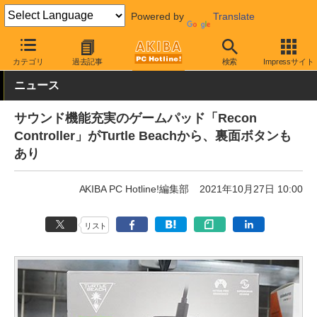
Powered by
Translate
AKIBA PC Hotline!
PC周辺機器
ゲーミングデバイス
ゲームパ
カテゴリ
過去記事
検索
Impressサイト
ニュース
サウンド機能充実のゲームパッド「Recon
Controller」がTurtle Beachから、裏面ボタンも
あり
AKIBA PC Hotline!編集部
2021年10月27日 10:00
リスト