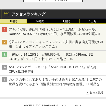
アクセスランキング
1時間
24時間
1週間
1カ月
アキバお買い得価格情報（8月6日～7日調査） お盆セール、
Radeon RX 9070 XTが89,800円、水平周波数24.8kHz対応の17
型モニターが9,801円、暑さ指数連動セール ほか
令和のファミコンディスクシステム？安価に書き換え可能なGB
用「しましまディスクシステム」
「iPhone 14 128GB」が58,880円、「第2世代iPhone SE
64GB」が18,880円！中古Bランク品セール
ASUSのベアボーンキット「ASUS NUC 15 Lite Kit」が入荷、
CPU別に3モデル
カオスの中にも宝あり！買い手の通販力も試される“ミニPC”の
世界を覗いてみよう 価格帯別に仕様や特徴を整理、11製品をピ
ックアップ text by 石川 ひさよし
もっと見る