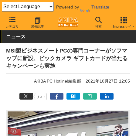
Powered by
Translate
AKIBA PC Hotline!
秋葉原情報
スポット情報
ショップ
カテゴリ
過去記事
検索
Impressサイト
ニュース
MSI製ビジネスノートPCの専門コーナーがソフマ
ップに新設、ビックカメラ ギフトカードが当たる
キャンペーンも実施
AKIBA PC Hotline!編集部
2021年10月27日 12:05
リスト