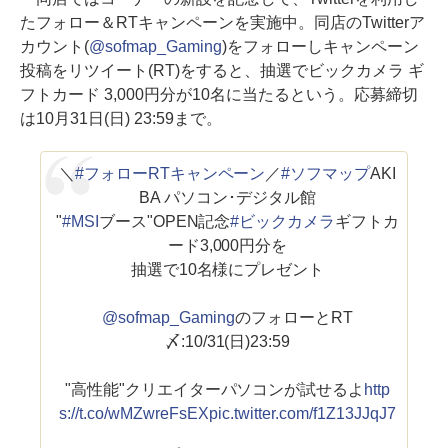
たフォロー＆RTキャンペーンを実施中。同店のTwitterア
カウント(
@sofmap_Gaming
)をフォローしキャンペーン
投稿をリツイート(RT)をすると、抽選でビックカメラ ギ
フトカード 3,000円分が10名に当たるという。応募締切
は10月31日(日) 23:59まで。
＼
#フォローRTキャンペーン
／
#ソフマップ
AKI
BA パソコン･デジタル館
"
#MSI
ブース"OPEN記念
#ビックカメラ
ギフトカ
ード3,000円分を
抽選で10名様にプレゼント
@sofmap_Gaming
のフォローとRT
〆:10/31(日)23:59
"高性能"クリエイターパソコンが試せるよ
http
s://t.co/wMZwreFsEX
pic.twitter.com/f1Z13JJqJ7