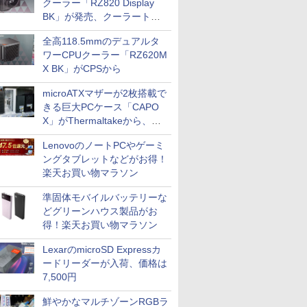
クーラー「RZ820 Display
BK」が発売、クーラートッ
プに5インチ液晶搭載
全高118.5mmのデュアルタ
ワーCPUクーラー「RZ620M
X BK」がCPSから
microATXマザーが2枚搭載で
きる巨大PCケース「CAPO
X」がThermaltakeから、カ
ラーは2色
LenovoのノートPCやゲーミ
ングタブレットなどがお得！
楽天お買い物マラソン
準固体モバイルバッテリーな
どグリーンハウス製品がお
得！楽天お買い物マラソン
LexarのmicroSD Expressカ
ードリーダーが入荷、価格は
7,500円
鮮やかなマルチゾーンRGBラ