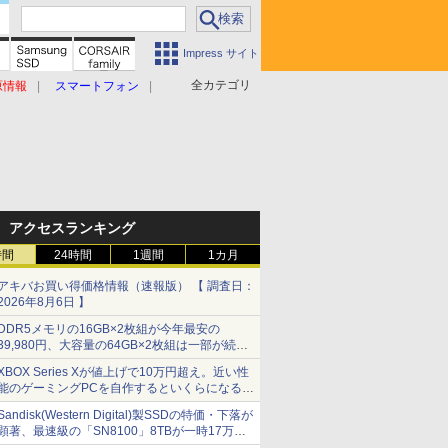
Impress サイト
全カテゴリ
原情報
スマートフォン
アクセスランキング
時間
24時間
1週間
1カ月
アキバお買い得価格情報（速報版） 【 調査日：
2026年8月6日 】
DDR5メモリの16GB×2枚組が今年最安の
39,980円、大容量の64GB×2枚組は一部が続騰
[8月前半のメモリ価格]
XBOX Series Xが値上げで10万円超え。近い性
能のゲーミングPCを自作するといくらになる？
【石田賀津男の『酒の肴にPCゲーム』】
Sandisk(Western Digital)製SSDの特価・下落が
顕著、最速級の「SN8100」8TBが一時17万円
割れ [8月前半のSSD価格]