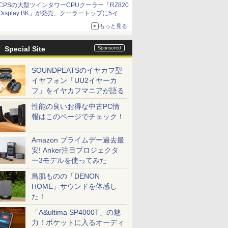
CPSの大型ツインタワーCPUクーラー「RZ820
Display BK」が発売、クーラートップに5イン
チ液晶搭載
もっと見る
Special Site
SOUNDPEATSのイヤカフ型
イヤフォン「UU2イヤーカ
フ」をイヤカフマニアが語る
性能の良いお得な中古PC情
報はこのページでチェック！
Amazon プライムデー過去最
安! Anker注目プロジェクタ
ー3モデルを使ってみた
鳥肌ものの「DENON
HOME」サウンドを体感し
た！
「A&ultima SP4000T」の魅
力！ポケットに入るオーディ