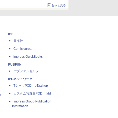
もっと見る
ICE
天海社
ス
Comic curea
impress QuickBooks
PUBFUN
パブファンセルフ
IPGネットワーク
TシャツPOD pTa.shop
カスタム写真集POD fabli
e
Impress Group Publication
Information