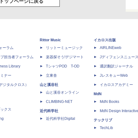
トップページに戻る
Rittor Music
イカロス出版
dフォーラム
リットーミュージック
AIRLINEweb
ップ担当者フォーラム
楽器探そう!デジマート
Jディフェンスニュー
ness Library
TシャツPOD T-OD
通訳翻訳ジャーナル
セミナー
立東舎
JレスキューWeb
 X（デジタルクロス）
山と溪谷社
イカロスアカデミー
山と溪谷オンライン
MdN
CLIMBING-NET
MdN Books
ブックス
近代科学社
MdN Design Interactiv
ing
近代科学社Digital
テックリブ
TechLib