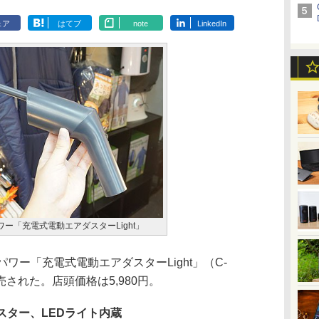
ェア
はてブ
note
LinkedIn
ー「充電式電動エアダスターLight」
ワー「充電式電動エアダスターLight」（C-
売された。店頭価格は5,980円。
スター、LEDライト内蔵