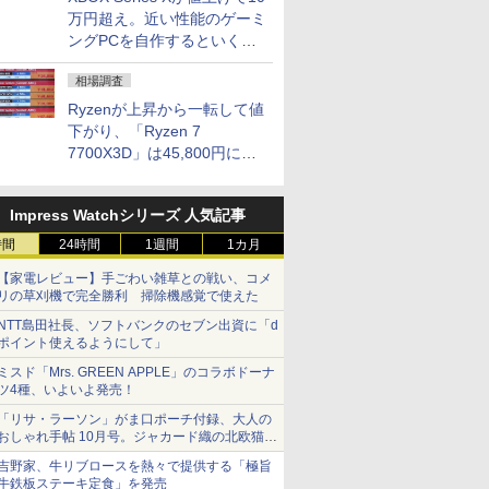
万円超え。近い性能のゲーミ
ングPCを自作するといくら
になる？
相場調査
Ryzenが上昇から一転して値
下がり、「Ryzen 7
7700X3D」は45,800円に急
落し「Ryzen 7 7800X3D」
との価格逆転解消 [8月前半の
Impress Watchシリーズ 人気記事
CPU価格]
時間
24時間
1週間
1カ月
【家電レビュー】手ごわい雑草との戦い、コメ
リの草刈機で完全勝利 掃除機感覚で使えた
NTT島田社長、ソフトバンクのセブン出資に「d
ポイント使えるようにして」
ミスド「Mrs. GREEN APPLE」のコラボドーナ
ツ4種、いよいよ発売！
「リサ・ラーソン」がま口ポーチ付録、大人の
おしゃれ手帖 10月号。ジャカード織の北欧猫デ
ザイン
吉野家、牛リブロースを熱々で提供する「極旨
牛鉄板ステーキ定食」を発売