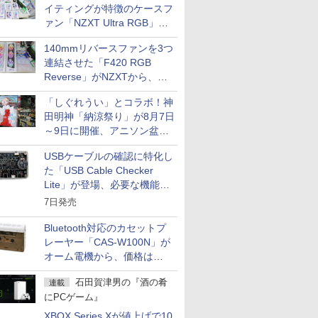
イティングが特徴のケースフ
ァン「NZXT Ultra RGB」が
発売、計8製品
140mmリバースファンを3つ
連結させた「F420 RGB
Reverse」がNZXTから、単
一フレーム採用
「しぐれうい」とコラボ！神
田明神「納涼祭り」が8月7日
～9日に開催、アニソン盆踊
りや屋台グルメなどもあり
USBケーブルの確認に特化し
た「USB Cable Checker
Lite」が登場、必要な機能を
凝縮しコンパクトに
7日発売
Bluetooth対応のカセットプ
レーヤー「CAS-W100N」が
オーム電機から、価格は
5,940円
石田賀津男の『酒の肴
連載
にPCゲーム』
XBOX Series Xが値上げで10