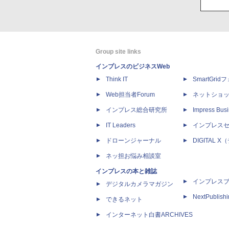
Group site links
インプレスのビジネスWeb
Think IT
SmartGri
Web担当者Forum
ネットショ
インプレス総合研究所
Impress Busi
IT Leaders
インプレス
ドローンジャーナル
DIGITAL
ネッ担お悩み相談室
インプレスの本と雑誌
インプレス
デジタルカメラマガジン
NextPublish
できるネット
インターネット白書ARCHIVES