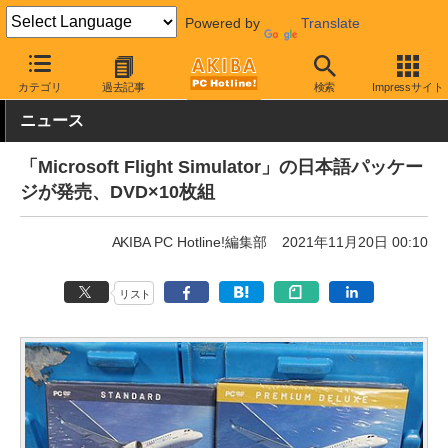
Powered by
Translate
AKIBA PC Hotline!
PC本体・ソフト
ソフト・PCゲーム
PCゲ
カテゴリ
過去記事
検索
Impressサイト
ニュース
「Microsoft Flight Simulator」の日本語パッケー
ジが発売、DVD×10枚組
AKIBA PC Hotline!編集部
2021年11月20日 00:10
リスト