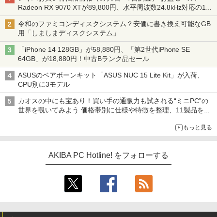
Radeon RX 9070 XTが89,800円、水平周波数24.8kHz対応の17
型モニターが9,801円、暑さ指数連動セール ほか
令和のファミコンディスクシステム？安価に書き換え可能なGB
用「しましまディスクシステム」
「iPhone 14 128GB」が58,880円、「第2世代iPhone SE
64GB」が18,880円！中古Bランク品セール
ASUSのベアボーンキット「ASUS NUC 15 Lite Kit」が入荷、
CPU別に3モデル
カオスの中にも宝あり！買い手の通販力も試される“ミニPC”の
世界を覗いてみよう 価格帯別に仕様や特徴を整理、11製品をピ
ックアップ text by 石川 ひさよし
もっと見る
AKIBA PC Hotline! をフォローする