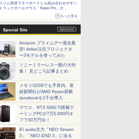
スリム形状でキーボードとも組み合わせやすい
トラックボールマウス「Nape Pro」が
Keychronから
もっと見る
Special Site
Amazon プライムデー過去最
安! Anker注目プロジェクタ
ー3モデルを使ってみた
ソニーミラーレス一眼の大特
集！ 見どころ記事まとめ
メモリ32GBでも予算内。産
経新聞社がAMD Ryzen搭載
dynabookを2千台導入
マウス、RTX 5060 Ti搭載ゲ
ーミングPCが7万5,000円オ
フで30万円台！
iFi audio主力「NEO Stream
3」「NEO iDSD 3」に迫る