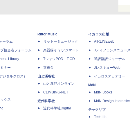
Rittor Music
イカロス出版
dフォーラム
リットーミュージック
AIRLINEweb
ップ担当者フォーラム
楽器探そう!デジマート
Jディフェンスニュー
ness Library
TシャツPOD T-OD
通訳翻訳ジャーナル
セミナー
立東舎
JレスキューWeb
 X（デジタルクロス）
山と溪谷社
イカロスアカデミー
山と溪谷オンライン
MdN
CLIMBING-NET
MdN Books
ブックス
近代科学社
MdN Design Interactiv
ing
近代科学社Digital
テックリブ
TechLib