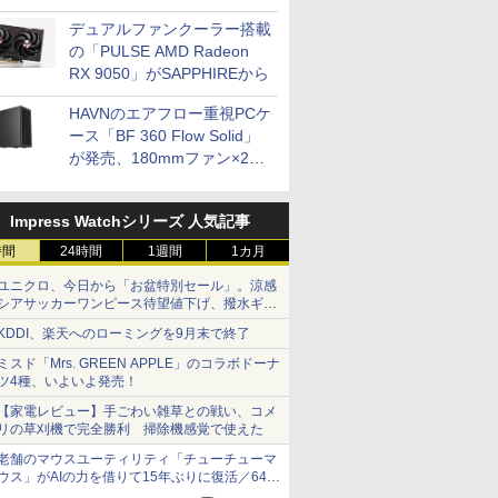
開発
デュアルファンクーラー搭載
の「PULSE AMD Radeon
RX 9050」がSAPPHIREから
HAVNのエアフロー重視PCケ
ース「BF 360 Flow Solid」
が発売、180mmファン×2搭
載
Impress Watchシリーズ 人気記事
時間
24時間
1週間
1カ月
ユニクロ、今日から「お盆特別セール」。涼感
シアサッカーワンピース待望値下げ、撥水ギア
ショーツは1990円に
KDDI、楽天へのローミングを9月末で終了
ミスド「Mrs. GREEN APPLE」のコラボドーナ
ツ4種、いよいよ発売！
【家電レビュー】手ごわい雑草との戦い、コメ
リの草刈機で完全勝利 掃除機感覚で使えた
老舗のマウスユーティリティ「チューチューマ
ウス」がAIの力を借りて15年ぶりに復活／64bit
化、Windows 10/11、「Chrome」も走り回