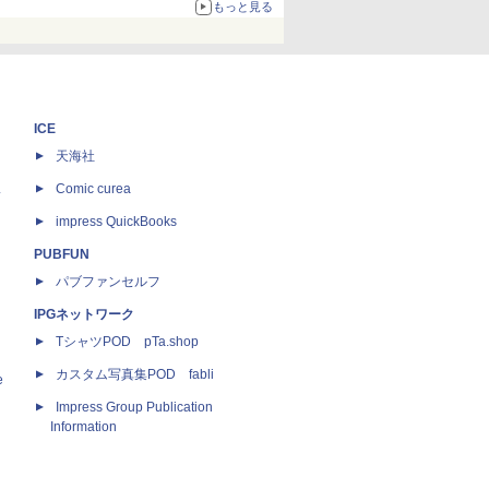
もっと見る
る。復活記念で2026年末まで500円
ICE
天海社
ス
Comic curea
impress QuickBooks
PUBFUN
パブファンセルフ
IPGネットワーク
TシャツPOD pTa.shop
カスタム写真集POD fabli
e
Impress Group Publication
Information