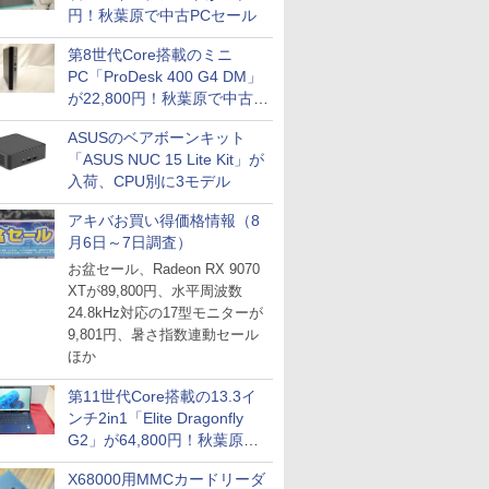
円！秋葉原で中古PCセール
第8世代Core搭載のミニ
PC「ProDesk 400 G4 DM」
が22,800円！秋葉原で中古
PCセール
ASUSのベアボーンキット
「ASUS NUC 15 Lite Kit」が
入荷、CPU別に3モデル
アキバお買い得価格情報（8
月6日～7日調査）
お盆セール、Radeon RX 9070
XTが89,800円、水平周波数
24.8kHz対応の17型モニターが
9,801円、暑さ指数連動セール
ほか
第11世代Core搭載の13.3イ
ンチ2in1「Elite Dragonfly
G2」が64,800円！秋葉原で
中古PCセール
X68000用MMCカードリーダ