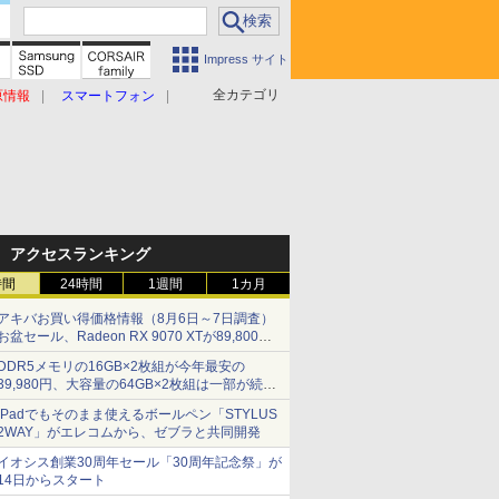
Impress サイト
全カテゴリ
原情報
スマートフォン
アクセスランキング
時間
24時間
1週間
1カ月
アキバお買い得価格情報（8月6日～7日調査）
お盆セール、Radeon RX 9070 XTが89,800
円、水平周波数24.8kHz対応の17型モニターが
DDR5メモリの16GB×2枚組が今年最安の
9,801円、暑さ指数連動セール ほか
39,980円、大容量の64GB×2枚組は一部が続騰
[8月前半のメモリ価格]
iPadでもそのまま使えるボールペン「STYLUS
2WAY」がエレコムから、ゼブラと共同開発
イオシス創業30周年セール「30周年記念祭」が
14日からスタート