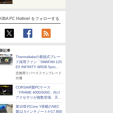
KIBA PC Hotline! をフォローする
新記事
Thermaltakeの着脱式ブレー
ド採用ファン「SWAFAN 120
EX INFINITY ARGB Sync」
に単品パッケージ
交換用リバースファンブレード
付属
CORSAIR製PCケース
「FRAME 4000/5000」向け
アクセサリが複数登場、天然
木製パネルや背面コネクタ対
第10世代Core Y搭載のNEC
応トレイなど
製12.5インチノートが17,800