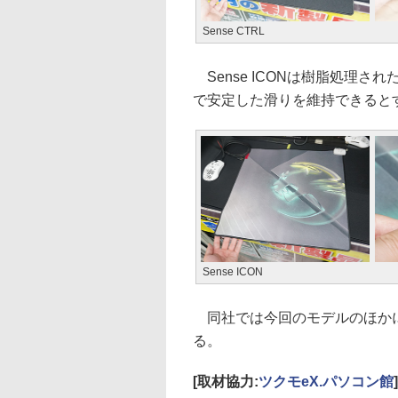
Sense CTRL
Sense ICONは樹脂処理
で安定した滑りを維持できると
Sense ICON
同社では今回のモデルのほかに、X
る。
[取材協力:
ツクモeX.パソコン館
]