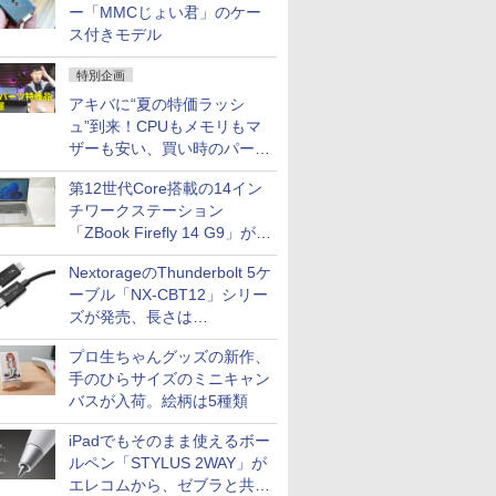
ー「MMCじょい君」のケー
ス付きモデル
特別企画
アキバに“夏の特価ラッシ
ュ”到来！CPUもメモリもマ
ザーも安い、買い時のパーツ
は？【8月7日(金)22時配信】
第12世代Core搭載の14イン
チワークステーション
「ZBook Firefly 14 G9」が
79,800円！秋葉原で中古PC
NextorageのThunderbolt 5ケ
セール
ーブル「NX-CBT12」シリー
ズが発売、長さは
30cm/50cm/1mの3種類
プロ生ちゃんグッズの新作、
手のひらサイズのミニキャン
バスが入荷。絵柄は5種類
iPadでもそのまま使えるボー
ルペン「STYLUS 2WAY」が
エレコムから、ゼブラと共同