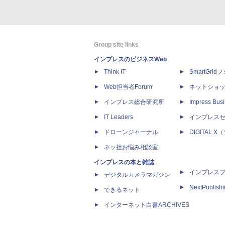
Group site links
インプレスのビジネスWeb
Think IT
SmartGri
Web担当者Forum
ネットショ
インプレス総合研究所
Impress Busi
IT Leaders
インプレス
ドローンジャーナル
DIGITAL
ネッ担お悩み相談室
インプレスの本と雑誌
インプレス
デジタルカメラマガジン
NextPublish
できるネット
インターネット白書ARCHIVES