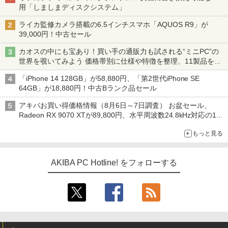
用「しましまディスクシステム」
ライカ監修カメラ搭載の6.5インチスマホ「AQUOS R9」が
39,000円！中古セール
カオスの中にも宝あり！買い手の通販力も試される“ミニPC”の
世界を覗いてみよう 価格帯別に仕様や特徴を整理、11製品をピ
ックアップ text by 石川 ひさよし
「iPhone 14 128GB」が58,880円、「第2世代iPhone SE
64GB」が18,880円！中古Bランク品セール
アキバお買い得価格情報（8月6日～7日調査） お盆セール、
Radeon RX 9070 XTが89,800円、水平周波数24.8kHz対応の17
型モニターが9,801円、暑さ指数連動セール ほか
もっと見る
AKIBA PC Hotline! をフォローする