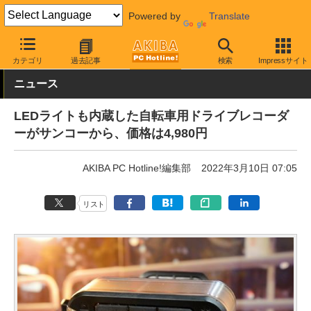
Powered by
Translate
AKIBA PC Hotline!
モバイル
小型カメラ・レコーダー
ドライブ
カテゴリ
過去記事
検索
Impressサイト
ニュース
LEDライトも内蔵した自転車用ドライブレコーダ
ーがサンコーから、価格は4,980円
AKIBA PC Hotline!編集部
2022年3月10日 07:05
リスト