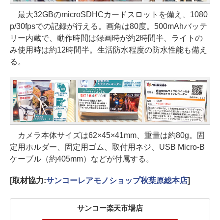
最大32GBのmicroSDHCカードスロットを備え、1080
p/30fpsでの記録が行える。画角は80度。500mAhバッテ
リー内蔵で、動作時間は録画時が約2時間半、ライトの
み使用時は約12時間半。生活防水程度の防水性能も備え
る。
カメラ本体サイズは62×45×41mm、重量は約80g。固
定用ホルダー、固定用ゴム、取付用ネジ、USB Micro-B
ケーブル（約405mm）などが付属する。
[取材協力:
サンコーレアモノショップ秋葉原総本店
]
サンコー楽天市場店