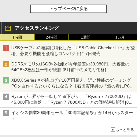
トップページに戻る
アクセスランキング
1時間
24時間
1週間
1カ月
USBケーブルの確認に特化した「USB Cable Checker Lite」が登
場、必要な機能を凝縮しコンパクトに 7日発売
DDR5メモリの16GB×2枚組が今年最安の39,980円、大容量の
64GB×2枚組は一部が続騰 [8月前半のメモリ価格]
XBOX Series Xが値上げで10万円超え。近い性能のゲーミング
PCを自作するといくらになる？【石田賀津男の『酒の肴にPCゲ
ーム』】
Ryzenが上昇から一転して値下がり、「Ryzen 7 7700X3D」は
45,800円に急落し「Ryzen 7 7800X3D」との価格逆転解消 [8月
前半のCPU価格]
イオシス創業30周年セール「30周年記念祭」が14日からスター
ト
もっと見る