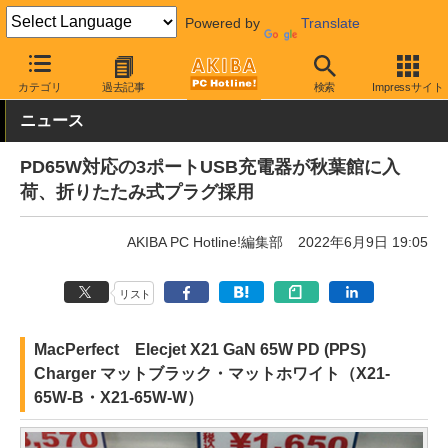
Powered by
Translate
AKIBA PC Hotline!
モバイル
モバイルバッテリー・充電器
US
カテゴリ
過去記事
検索
Impressサイト
ニュース
PD65W対応の3ポートUSB充電器が秋葉館に入
荷、折りたたみ式プラグ採用
AKIBA PC Hotline!編集部
2022年6月9日 19:05
リスト
MacPerfect Elecjet X21 GaN 65W PD (PPS)
Charger マットブラック・マットホワイト（X21-
65W-B・X21-65W-W）