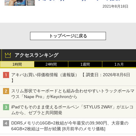
2021年8月18日
トップページに戻る
アクセスランキング
1時間
24時間
1週間
1カ月
アキバお買い得価格情報（速報版） 【 調査日：2026年8月6日
】
スリム形状でキーボードとも組み合わせやすいトラックボールマ
ウス「Nape Pro」がKeychronから
iPadでもそのまま使えるボールペン「STYLUS 2WAY」がエレコ
ムから、ゼブラと共同開発
DDR5メモリの16GB×2枚組が今年最安の39,980円、大容量の
64GB×2枚組は一部が続騰 [8月前半のメモリ価格]