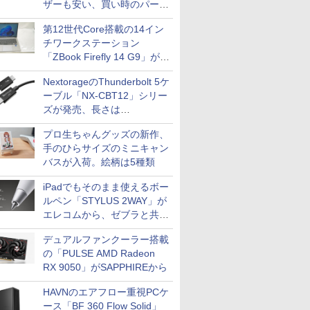
ザーも安い、買い時のパーツ
は？【8月7日(金)22時配信】
第12世代Core搭載の14イン
チワークステーション
「ZBook Firefly 14 G9」が
79,800円！秋葉原で中古PC
NextorageのThunderbolt 5ケ
セール
ーブル「NX-CBT12」シリー
ズが発売、長さは
30cm/50cm/1mの3種類
プロ生ちゃんグッズの新作、
手のひらサイズのミニキャン
バスが入荷。絵柄は5種類
iPadでもそのまま使えるボー
ルペン「STYLUS 2WAY」が
エレコムから、ゼブラと共同
開発
デュアルファンクーラー搭載
の「PULSE AMD Radeon
RX 9050」がSAPPHIREから
HAVNのエアフロー重視PCケ
ース「BF 360 Flow Solid」