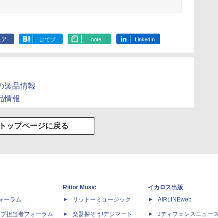
ェア
はてブ
note
LinkedIn
MEの製品情報
製品情報
トップページに戻る
Rittor Music
イカロス出版
dフォーラム
リットーミュージック
AIRLINEweb
ップ担当者フォーラム
楽器探そう!デジマート
Jディフェンスニュー