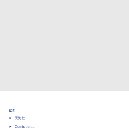
ICE
天海社
ス
Comic curea