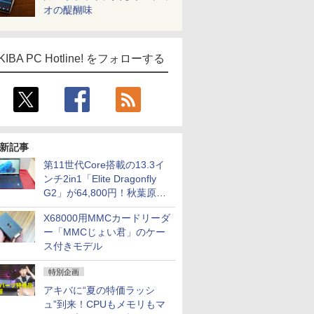
オの醍醐味
KIBA PC Hotline! をフォローする
新記事
第11世代Core搭載の13.3イ
ンチ2in1「Elite Dragonfly
G2」が64,800円！秋葉原で
中古PCセール
X68000用MMCカードリーダ
ー「MMCじょい君」のケー
ス付きモデル
特別企画
アキバに“夏の特価ラッシ
ュ”到来！CPUもメモリもマ