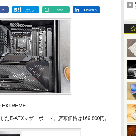
ェア
はてブ
note
LinkedIn
0 EXTREME
載したE-ATXマザーボード。店頭価格は169,800円。