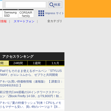
Impress サイト
全カテゴリ
原情報
スマートフォン
アクセスランキング
時間
24時間
1週間
1カ月
iPadでもそのまま使えるボールペン「STYLUS
2WAY」がエレコムから、ゼブラと共同開発
アキバお買い得価格情報（速報版） 【 調査日：
2026年8月6日 】
第12世代Core搭載の14インチワークステーシ
ョン「ZBook Firefly 14 G9」が79,800円！秋葉
原で中古PCセール
アキバに“夏の特価ラッシュ”到来！CPUもメモ
リもマザーも安い、買い時のパーツは？【8月7
日(金)22時配信】