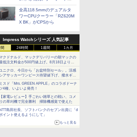
プに5インチ液晶搭載
全高118.5mmのデュアルタ
ワーCPUクーラー「RZ620M
X BK」がCPSから
Impress Watchシリーズ 人気記事
時間
24時間
1週間
1カ月
マクドナルド、マックデリバリーの朝マックの
最低注文料金が500円値上げ。8月18日より
1,500円から受付
ユニクロ、今日から「お盆特別セール」。涼感
シアサッカーワンピース待望値下げ、撥水ギア
ショーツは1990円に
ミスド「Mrs. GREEN APPLE」のコラボドーナ
ツ4種、いよいよ発売！
【家電レビュー】手ごわい雑草との戦い、コメ
リの草刈機で完全勝利 掃除機感覚で使えた
NTT島田社長、ソフトバンクのセブン出資に「d
ポイント使えるようにして」
もっと見る