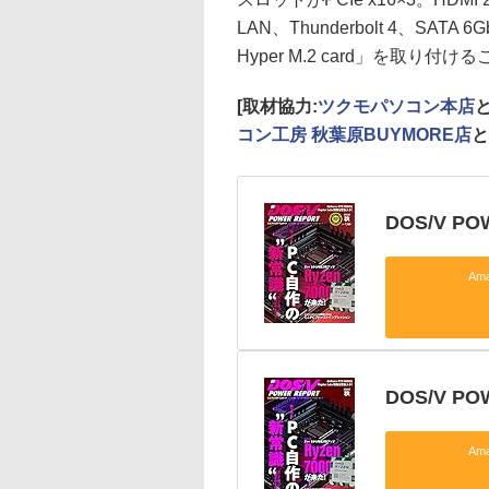
LAN、Thunderbolt 4、SA
Hyper M.2 card」を取り
[取材協力:
ツクモパソコン本店
コン工房 秋葉原BUYMORE店
と
DOS/V PO
Am
DOS/V P
Am