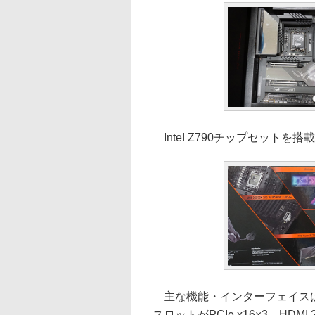
Intel Z790チップセットを搭
主な機能・インターフェイスは、
スロットがPCIe x16×3。HDMI 2