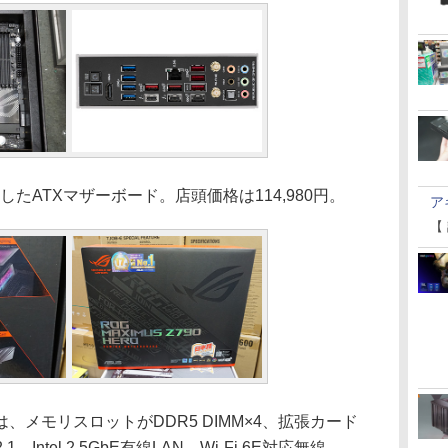
載したATXマザーボード。店頭価格は114,980円。
ア
【
メモリスロットがDDR5 DIMM×4、拡張カード
.1、Intel 2.5GbE有線LAN、Wi-Fi 6E対応無線