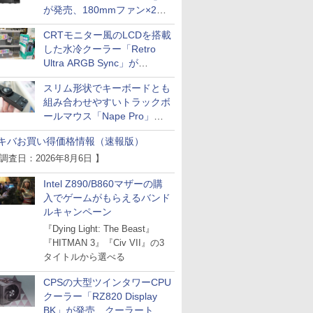
が発売、180mmファン×2搭
載
CRTモニター風のLCDを搭載
した水冷クーラー「Retro
Ultra ARGB Sync」が
Thermaltakeから
スリム形状でキーボードとも
組み合わせやすいトラックボ
ールマウス「Nape Pro」が
Keychronから
キバお買い得価格情報（速報版）
 調査日：2026年8月6日 】
Intel Z890/B860マザーの購
入でゲームがもらえるバンド
ルキャンペーン
『Dying Light: The Beast』
『HITMAN 3』『Civ VII』の3
タイトルから選べる
CPSの大型ツインタワーCPU
クーラー「RZ820 Display
BK」が発売、クーラートッ