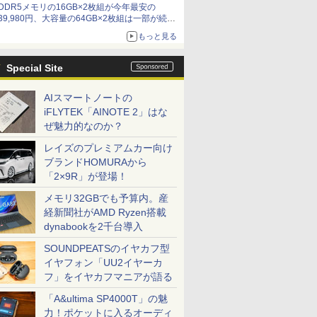
DDR5メモリの16GB×2枚組が今年最安の
39,980円、大容量の64GB×2枚組は一部が続騰
[8月前半のメモリ価格]
もっと見る
Special Site
AIスマートノートの
iFLYTEK「AINOTE 2」はな
ぜ魅力的なのか？
レイズのプレミアムカー向け
ブランドHOMURAから
「2×9R」が登場！
メモリ32GBでも予算内。産
経新聞社がAMD Ryzen搭載
dynabookを2千台導入
SOUNDPEATSのイヤカフ型
イヤフォン「UU2イヤーカ
フ」をイヤカフマニアが語る
「A&ultima SP4000T」の魅
力！ポケットに入るオーディ