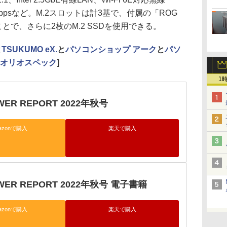
TA 6Gbpsなど。M.2スロットは計3基で、付属の「ROG
付けることで、さらに2枚のM.2 SSDを使用できる。
と
TSUKUMO eX.
と
パソコンショップ アーク
と
パソ
オリオスペック
]
1
WER REPORT 2022年秋号
azonで購入
楽天で購入
OWER REPORT 2022年秋号 電子書籍
azonで購入
楽天で購入