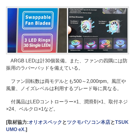
ARGB LEDは計30個装備。また、ファンの四隅には防
振用のラバーパッドを備えている。
ファン回転数は両モデルとも500～2,000rpm。風圧や
風量、ノイズレベルは利用するブレード毎に異なる。
付属品はLEDコントローラー×1、潤滑剤×1、取付ネジ
×24、ベルクロ×1など。
[取材協力:
オリオスペック
と
ツクモパソコン本店
と
TSUK
UMO eX.
]