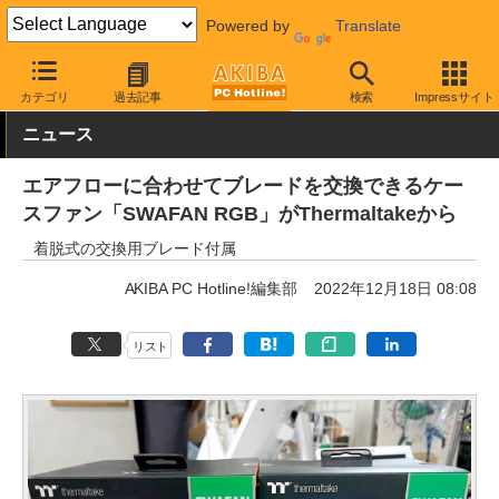
Powered by
Translate
AKIBA PC Hotline!
PCパーツ
ファン関連製品
ケースファン
カテゴリ
過去記事
検索
Impressサイト
ニュース
エアフローに合わせてブレードを交換できるケー
スファン「SWAFAN RGB」がThermaltakeから
着脱式の交換用ブレード付属
AKIBA PC Hotline!編集部
2022年12月18日 08:08
リスト