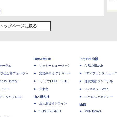
報
トップページに戻る
Rittor Music
イカロス出版
dフォーラム
リットーミュージック
AIRLINEweb
ップ担当者フォーラム
楽器探そう!デジマート
Jディフェンスニュー
ness Library
TシャツPOD T-OD
通訳翻訳ジャーナル
セミナー
立東舎
JレスキューWeb
 X（デジタルクロス）
山と溪谷社
イカロスアカデミー
山と溪谷オンライン
MdN
CLIMBING-NET
MdN Books