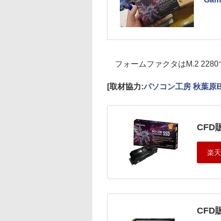
フォームファクタはM.2 228
[取材協力:
パソコン工房 秋葉原B
CFD販
CFD販