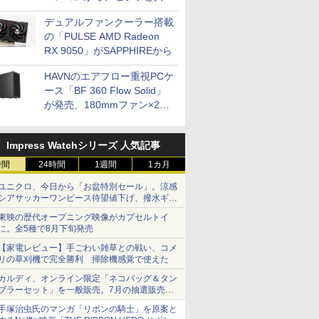
開発
デュアルファンクーラー搭載
の「PULSE AMD Radeon
RX 9050」がSAPPHIREから
HAVNのエアフロー重視PCケ
ース「BF 360 Flow Solid」
が発売、180mmファン×2搭
載
Impress Watchシリーズ 人気記事
時間
24時間
1週間
1カ月
ユニクロ、今日から「お盆特別セール」。涼感
シアサッカーワンピース待望値下げ、撥水ギア
ショーツは1990円に
東映の歴代オープニング映像がカプセルトイ
に。全5種で8月下旬発売
【家電レビュー】手ごわい雑草との戦い、コメ
リの草刈機で完全勝利 掃除機感覚で使えた
カルディ、オンライン限定「ネコバッグ＆タン
ブラーセット」を一般販売。7月の抽選販売の
当選無効分
手塚治虫氏のマンガ「リボンの騎士」を原案と