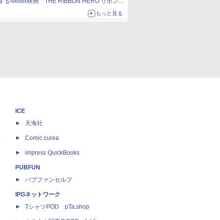
するNetflix映画「THE RIBBON HERO リボンヒ
ーロー」本日配信開始
もっと見る
ICE
天海社
ス
Comic curea
impress QuickBooks
PUBFUN
パブファンセルフ
IPGネットワーク
TシャツPOD pTa.shop