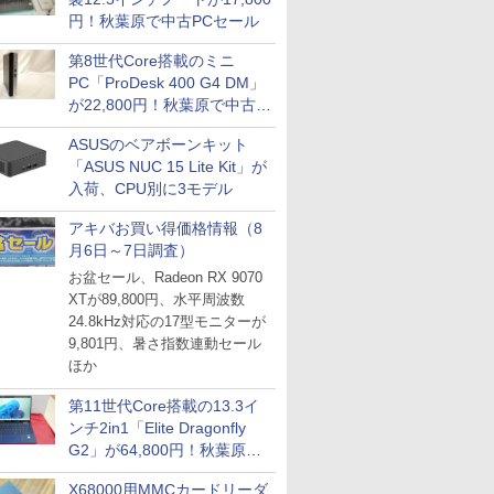
円！秋葉原で中古PCセール
第8世代Core搭載のミニ
PC「ProDesk 400 G4 DM」
が22,800円！秋葉原で中古
PCセール
ASUSのベアボーンキット
「ASUS NUC 15 Lite Kit」が
入荷、CPU別に3モデル
アキバお買い得価格情報（8
月6日～7日調査）
お盆セール、Radeon RX 9070
XTが89,800円、水平周波数
24.8kHz対応の17型モニターが
9,801円、暑さ指数連動セール
ほか
第11世代Core搭載の13.3イ
ンチ2in1「Elite Dragonfly
G2」が64,800円！秋葉原で
中古PCセール
X68000用MMCカードリーダ