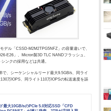
デル「CSSD-M2M2TPG5NFZ」の容量違いで、
6-E26」、Micron製3D TLC NANDフラッシュ、
トシンクの採用などは共通。
Bで、シーケンシャルリード最大9.5GB/s、同ライ
130万IOPS、同ライト110万IOPSの転送速度を謳
最大10GB/sのPCIe 5.0対応SSD「CFD
ming PG5NFZ」が遂に発売、2TBが店頭入荷