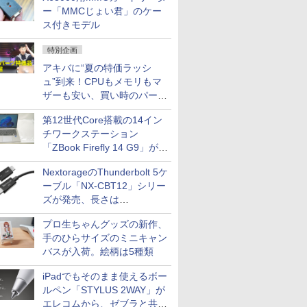
ー「MMCじょい君」のケー
ス付きモデル
特別企画
アキバに“夏の特価ラッシ
ュ”到来！CPUもメモリもマ
ザーも安い、買い時のパーツ
は？【8月7日(金)22時配信】
第12世代Core搭載の14イン
チワークステーション
「ZBook Firefly 14 G9」が
79,800円！秋葉原で中古PC
NextorageのThunderbolt 5ケ
セール
ーブル「NX-CBT12」シリー
ズが発売、長さは
30cm/50cm/1mの3種類
プロ生ちゃんグッズの新作、
手のひらサイズのミニキャン
バスが入荷。絵柄は5種類
iPadでもそのまま使えるボー
ルペン「STYLUS 2WAY」が
エレコムから、ゼブラと共同