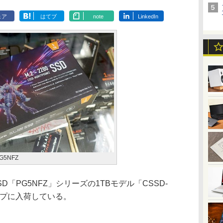
ェア
はてブ
note
LinkedIn
G5NFZ
SSD「PG5NFZ」シリーズの1TBモデル「CSSD-
ョップに入荷している。