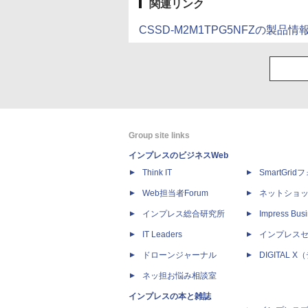
関連リンク
CSSD-M2M1TPG5NFZの製品情
Group site links
インプレスのビジネスWeb
Think IT
SmartGri
Web担当者Forum
ネットショ
インプレス総合研究所
Impress Busi
IT Leaders
インプレス
ドローンジャーナル
DIGITAL
ネッ担お悩み相談室
インプレスの本と雑誌