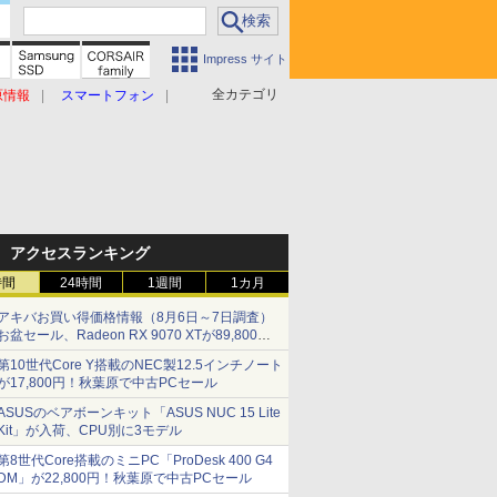
Impress サイト
全カテゴリ
原情報
スマートフォン
アクセスランキング
時間
24時間
1週間
1カ月
アキバお買い得価格情報（8月6日～7日調査）
お盆セール、Radeon RX 9070 XTが89,800
円、水平周波数24.8kHz対応の17型モニターが
第10世代Core Y搭載のNEC製12.5インチノート
9,801円、暑さ指数連動セール ほか
が17,800円！秋葉原で中古PCセール
ASUSのベアボーンキット「ASUS NUC 15 Lite
Kit」が入荷、CPU別に3モデル
第8世代Core搭載のミニPC「ProDesk 400 G4
DM」が22,800円！秋葉原で中古PCセール