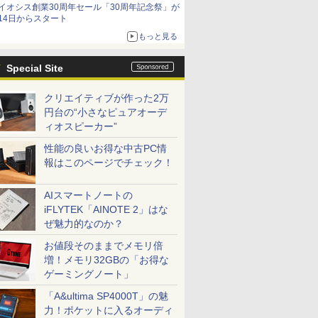
イオシス創業30周年セール「30周年記念祭」が
14日からスタート
もっと見る
Special Site
クリエイティブが作った2万
円台の“小さなピュアオーデ
ィオスピーカー”
性能の良いお得な中古PC情
報はこのページでチェック！
AIスマートノートの
iFLYTEK「AINOTE 2」はな
ぜ魅力的なのか？
お値段そのままでメモリ倍
増！メモリ32GBの「お得な
ゲーミングノート」
「A&ultima SP4000T」の魅
力！ポケットに入るオーディ