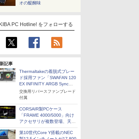
オの醍醐味
KIBA PC Hotline! をフォローする
新記事
Thermaltakeの着脱式ブレー
ド採用ファン「SWAFAN 120
EX INFINITY ARGB Sync」
に単品パッケージ
交換用リバースファンブレード
付属
CORSAIR製PCケース
「FRAME 4000/5000」向け
アクセサリが複数登場、天然
木製パネルや背面コネクタ対
第10世代Core Y搭載のNEC
応トレイなど
製12.5インチノートが17,800