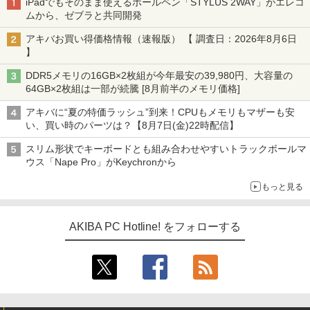
iPadでもそのまま使えるボールペン「STYLUS 2WAY」がエレコ
ムから、ゼブラと共同開発
アキバお買い得価格情報（速報版） 【 調査日：2026年8月6日
】
DDR5メモリの16GB×2枚組が今年最安の39,980円、大容量の
64GB×2枚組は一部が続騰 [8月前半のメモリ価格]
アキバに“夏の特価ラッシュ”到来！CPUもメモリもマザーも安
い、買い時のパーツは？【8月7日(金)22時配信】
スリム形状でキーボードとも組み合わせやすいトラックボールマ
ウス「Nape Pro」がKeychronから
もっと見る
AKIBA PC Hotline! をフォローする