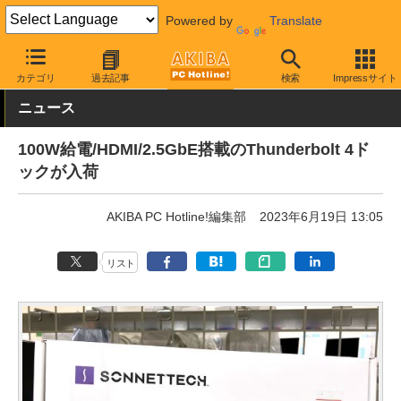
Powered by
Translate
AKIBA PC Hotline!
PC周辺機器
有線LAN
その他
カテゴリ
過去記事
検索
Impressサイト
ニュース
100W給電/HDMI/2.5GbE搭載のThunderbolt 4ド
ックが入荷
AKIBA PC Hotline!編集部
2023年6月19日 13:05
リスト