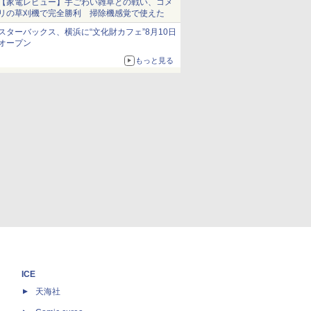
【家電レビュー】手ごわい雑草との戦い、コメ
リの草刈機で完全勝利 掃除機感覚で使えた
スターバックス、横浜に“文化財カフェ”8月10日
オープン
もっと見る
ICE
天海社