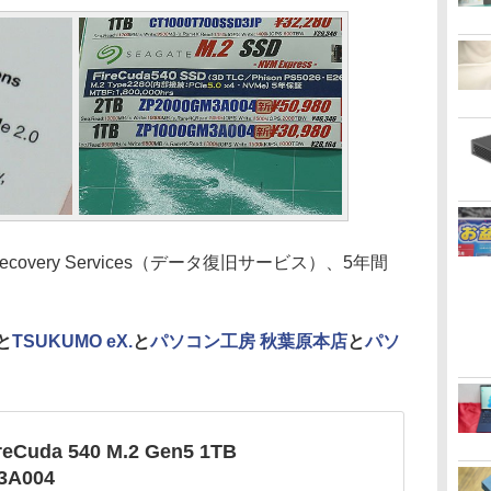
ecovery Services（データ復旧サービス）、5年間
と
TSUKUMO eX.
と
パソコン工房 秋葉原本店
と
パソ
reCuda 540 M.2 Gen5 1TB
3A004