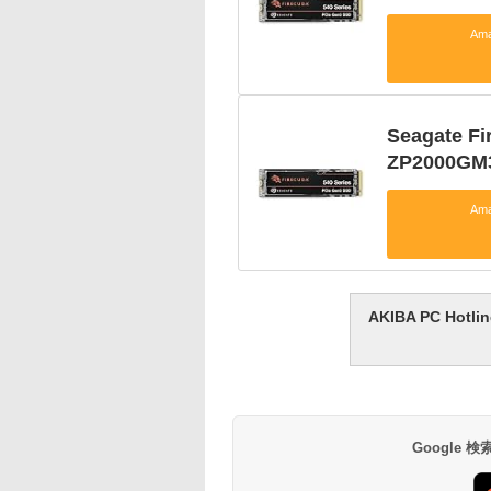
Am
Seagate Fi
ZP2000GM
Am
AKIBA PC H
Google