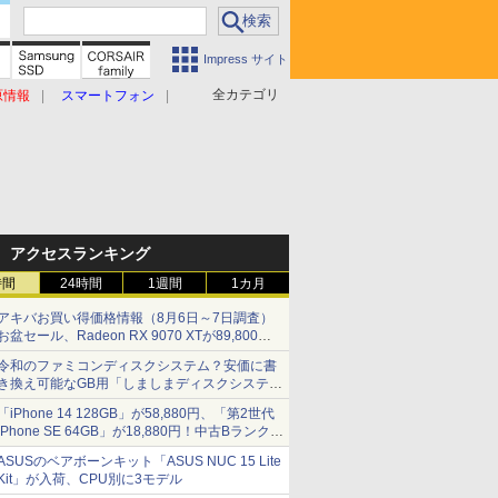
Impress サイト
全カテゴリ
原情報
スマートフォン
アクセスランキング
時間
24時間
1週間
1カ月
アキバお買い得価格情報（8月6日～7日調査）
お盆セール、Radeon RX 9070 XTが89,800
円、水平周波数24.8kHz対応の17型モニターが
令和のファミコンディスクシステム？安価に書
9,801円、暑さ指数連動セール ほか
き換え可能なGB用「しましまディスクシステ
ム」
「iPhone 14 128GB」が58,880円、「第2世代
iPhone SE 64GB」が18,880円！中古Bランク品
セール
ASUSのベアボーンキット「ASUS NUC 15 Lite
Kit」が入荷、CPU別に3モデル