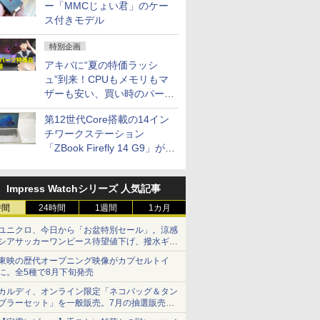
ー「MMCじょい君」のケー
ス付きモデル
特別企画
アキバに“夏の特価ラッシ
ュ”到来！CPUもメモリもマ
ザーも安い、買い時のパーツ
は？【8月7日(金)22時配信】
第12世代Core搭載の14イン
チワークステーション
「ZBook Firefly 14 G9」が
79,800円！秋葉原で中古PC
セール
Impress Watchシリーズ 人気記事
時間
24時間
1週間
1カ月
ユニクロ、今日から「お盆特別セール」。涼感
シアサッカーワンピース待望値下げ、撥水ギア
ショーツは1990円に
東映の歴代オープニング映像がカプセルトイ
に。全5種で8月下旬発売
カルディ、オンライン限定「ネコバッグ＆タン
ブラーセット」を一般販売。7月の抽選販売の
当選無効分