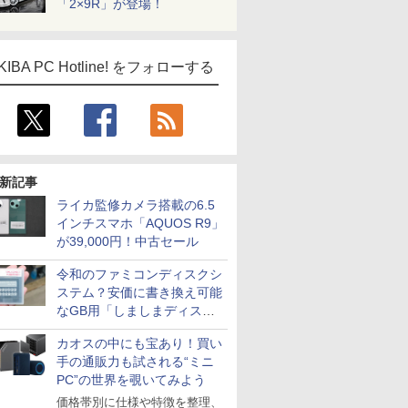
「2×9R」が登場！
KIBA PC Hotline! をフォローする
新記事
ライカ監修カメラ搭載の6.5
インチスマホ「AQUOS R9」
が39,000円！中古セール
令和のファミコンディスクシ
ステム？安価に書き換え可能
なGB用「しましまディスク
システム」
カオスの中にも宝あり！買い
手の通販力も試される“ミニ
PC”の世界を覗いてみよう
価格帯別に仕様や特徴を整理、