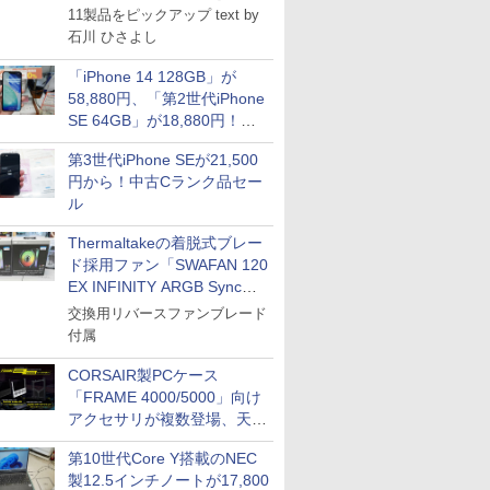
11製品をピックアップ text by
石川 ひさよし
「iPhone 14 128GB」が
58,880円、「第2世代iPhone
SE 64GB」が18,880円！中
古Bランク品セール
第3世代iPhone SEが21,500
円から！中古Cランク品セー
ル
Thermaltakeの着脱式ブレー
ド採用ファン「SWAFAN 120
EX INFINITY ARGB Sync」
に単品パッケージ
交換用リバースファンブレード
付属
CORSAIR製PCケース
「FRAME 4000/5000」向け
アクセサリが複数登場、天然
木製パネルや背面コネクタ対
第10世代Core Y搭載のNEC
応トレイなど
製12.5インチノートが17,800