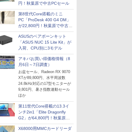
円！秋葉原で中古PCセール
第8世代Core搭載のミニ
PC「ProDesk 400 G4 DM」
が22,800円！秋葉原で中古
PCセール
ASUSのベアボーンキット
「ASUS NUC 15 Lite Kit」が
入荷、CPU別に3モデル
アキバお買い得価格情報（8
月6日～7日調査）
お盆セール、Radeon RX 9070
XTが89,800円、水平周波数
24.8kHz対応の17型モニターが
9,801円、暑さ指数連動セール
ほか
第11世代Core搭載の13.3イ
ンチ2in1「Elite Dragonfly
G2」が64,800円！秋葉原で
中古PCセール
X68000用MMCカードリーダ