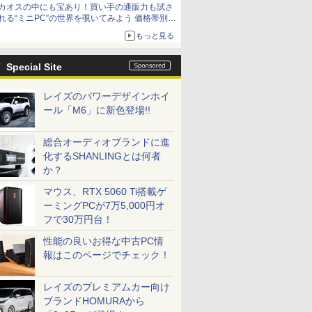
カオスの中にも宝あり！買い手の通販力も試さ
れる“ミニPC”の世界を覗いてみよう 価格帯別に
仕様や特徴を整理、11製品をピックアップ text
もっと見る
by 石川 ひさよし
Special Site
レイズのパワーデザインホイ
ール「M6」に新色登場!!
総合オーディオブランドに進
化するSHANLINGとは何者
か？
マウス、RTX 5060 Ti搭載ゲ
ーミングPCが7万5,000円オ
フで30万円台！
性能の良いお得な中古PC情
報はこのページでチェック！
レイズのプレミアムカー向け
ブランドHOMURAから