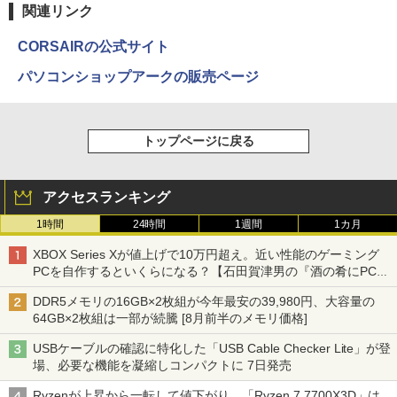
関連リンク
CORSAIRの公式サイト
パソコンショップアークの販売ページ
トップページに戻る
アクセスランキング
1時間
24時間
1週間
1カ月
XBOX Series Xが値上げで10万円超え。近い性能のゲーミング
PCを自作するといくらになる？【石田賀津男の『酒の肴にPCゲ
ーム』】
DDR5メモリの16GB×2枚組が今年最安の39,980円、大容量の
64GB×2枚組は一部が続騰 [8月前半のメモリ価格]
USBケーブルの確認に特化した「USB Cable Checker Lite」が登
場、必要な機能を凝縮しコンパクトに 7日発売
Ryzenが上昇から一転して値下がり、「Ryzen 7 7700X3D」は