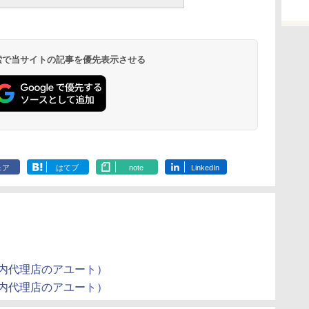
 検索で当サイトの記事を優先表示させる
ェア
はてブ
note
LinkedIn
（国内代理店のアユート）
（国内代理店のアユート）