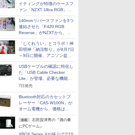
イティングが特徴のケースフ
ァン「NZXT Ultra RGB」が
発売、計8製品
140mmリバースファンを3つ
連結させた「F420 RGB
Reverse」がNZXTから、単
一フレーム採用
「しぐれうい」とコラボ！神
田明神「納涼祭り」が8月7日
～9日に開催、アニソン盆踊
りや屋台グルメなどもあり
USBケーブルの確認に特化し
た「USB Cable Checker
Lite」が登場、必要な機能を
凝縮しコンパクトに
7日発売
Bluetooth対応のカセットプ
レーヤー「CAS-W100N」が
オーム電機から、価格は
5,940円
石田賀津男の『酒の肴
連載
にPCゲーム』
XBOX Series Xが値上げで10