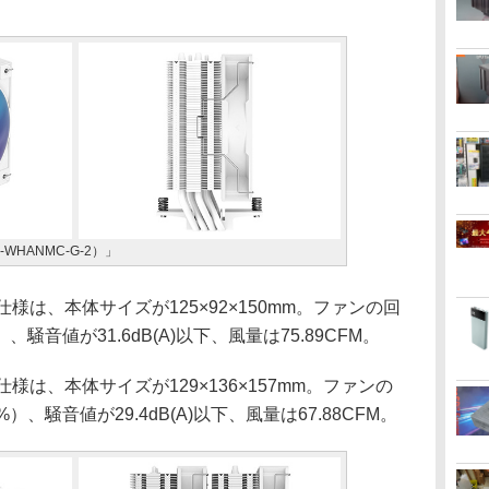
0-WHANMC-G-2）」
な仕様は、本体サイズが125×92×150mm。ファンの回
%）、騒音値が31.6dB(A)以下、風量は75.89CFM。
な仕様は、本体サイズが129×136×157mm。ファンの
0%）、騒音値が29.4dB(A)以下、風量は67.88CFM。