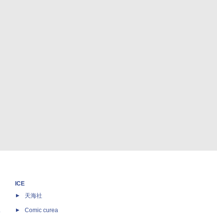
ICE
天海社
ス
Comic curea