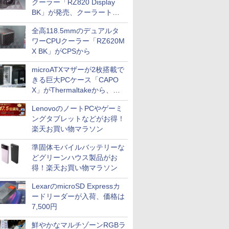
クーラー「RZ820 Display
BK」が発売、クーラートッ
プに5インチ液晶搭載
全高118.5mmのデュアルタ
ワーCPUクーラー「RZ620M
X BK」がCPSから
microATXマザーが2枚搭載で
きる巨大PCケース「CAPO
X」がThermaltakeから、カ
ラーは2色
LenovoのノートPCやゲーミ
ングタブレットなどがお得！
楽天お買い物マラソン
準固体モバイルバッテリーな
どグリーンハウス製品がお
得！楽天お買い物マラソン
LexarのmicroSD Expressカ
ードリーダーが入荷、価格は
7,500円
鮮やかなマルチゾーンRGBラ