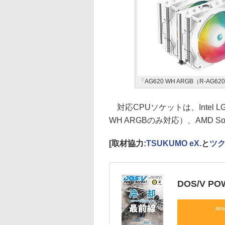
「AG620 WH ARGB（R-AG62
対応CPUソケットは、Intel LGA170
WH ARGBのみ対応）、AMD Sock
[取材協力:
TSUKUMO eX.
と
ツ
DOS/V PO
Am