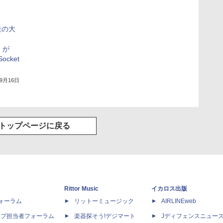
造の大
」が
ocket
年9月16日
トップページに戻る
Rittor Music
イカロス出版
dフォーラム
リットーミュージック
AIRLINEweb
ップ担当者フォーラム
楽器探そう!デジマート
Jディフェンスニュー