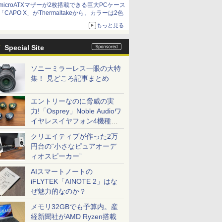
microATXマザーが2枚搭載できる巨大PCケース
「CAPO X」がThermaltakeから、カラーは2色
もっと見る
Special Site
ソニーミラーレス一眼の大特
集！ 見どころ記事まとめ
エントリーなのに脅威の実
力!「Osprey」Noble Audioワ
イヤレスイヤフォン4機種を
一気に聴く
クリエイティブが作った2万
円台の“小さなピュアオーデ
ィオスピーカー”
AIスマートノートの
iFLYTEK「AINOTE 2」はな
ぜ魅力的なのか？
メモリ32GBでも予算内。産
経新聞社がAMD Ryzen搭載