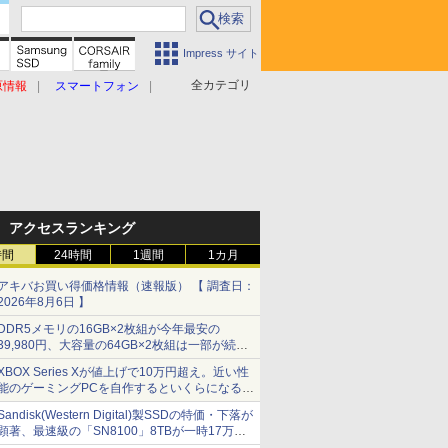
Impress サイト
全カテゴリ
原情報
スマートフォン
アクセスランキング
時間
24時間
1週間
1カ月
アキバお買い得価格情報（速報版） 【 調査日：
2026年8月6日 】
DDR5メモリの16GB×2枚組が今年最安の
39,980円、大容量の64GB×2枚組は一部が続騰
[8月前半のメモリ価格]
XBOX Series Xが値上げで10万円超え。近い性
能のゲーミングPCを自作するといくらになる？
【石田賀津男の『酒の肴にPCゲーム』】
Sandisk(Western Digital)製SSDの特価・下落が
顕著、最速級の「SN8100」8TBが一時17万円
割れ [8月前半のSSD価格]