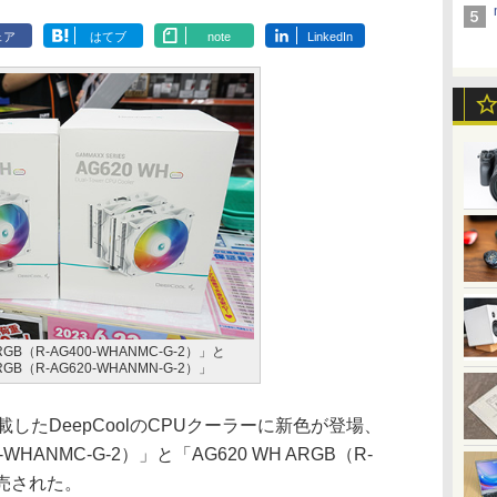
ェア
はてブ
note
LinkedIn
ARGB（R-AG400-WHANMC-G-2）」と
RGB（R-AG620-WHANMN-G-2）」
載したDeepCoolのCPUクーラーに新色が登場、
0-WHANMC-G-2）」と「AG620 WH ARGB（R-
が発売された。