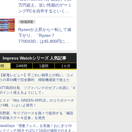
万円超え。近い性能のゲーミ
ングPCを自作するといくら
になる？
相場調査
Ryzenが上昇から一転して値
下がり、「Ryzen 7
7700X3D」は45,800円に急
落し「Ryzen 7 7800X3D」
との価格逆転解消 [8月前半の
Impress Watchシリーズ 人気記事
CPU価格]
時間
24時間
1週間
1カ月
【家電レビュー】手ごわい雑草との戦い、コメ
リの草刈機で完全勝利 掃除機感覚で使えた
NTT島田社長、ソフトバンクのセブン出資に「d
ポイント使えるようにして」
ミスド「Mrs. GREEN APPLE」のコラボドーナ
ツ4種、いよいよ発売！
吉野家、牛リブロースを熱々で提供する「極旨
牛鉄板ステーキ定食」を発売
NewDays「増量フェス」を実施！おにぎり/サ
ンドイッチ/焼きそばなど16品が値段そのままで