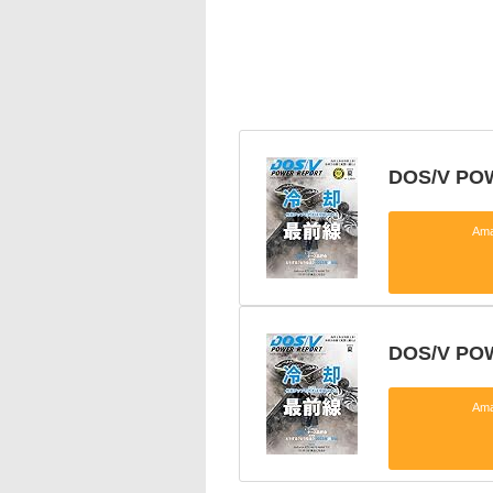
DOS/V PO
Am
DOS/V P
Am