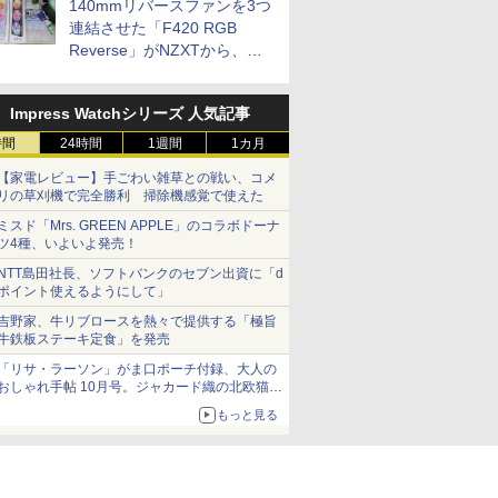
140mmリバースファンを3つ
連結させた「F420 RGB
Reverse」がNZXTから、単
一フレーム採用
Impress Watchシリーズ 人気記事
時間
24時間
1週間
1カ月
【家電レビュー】手ごわい雑草との戦い、コメ
リの草刈機で完全勝利 掃除機感覚で使えた
ミスド「Mrs. GREEN APPLE」のコラボドーナ
ツ4種、いよいよ発売！
NTT島田社長、ソフトバンクのセブン出資に「d
ポイント使えるようにして」
吉野家、牛リブロースを熱々で提供する「極旨
牛鉄板ステーキ定食」を発売
「リサ・ラーソン」がま口ポーチ付録、大人の
おしゃれ手帖 10月号。ジャカード織の北欧猫デ
ザイン
もっと見る