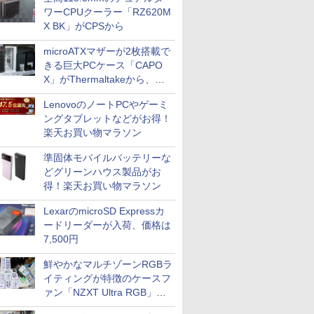
ワーCPUクーラー「RZ620M
X BK」がCPSから
microATXマザーが2枚搭載で
きる巨大PCケース「CAPO
X」がThermaltakeから、カ
ラーは2色
LenovoのノートPCやゲーミ
ングタブレットなどがお得！
楽天お買い物マラソン
準固体モバイルバッテリーな
どグリーンハウス製品がお
得！楽天お買い物マラソン
LexarのmicroSD Expressカ
ードリーダーが入荷、価格は
7,500円
鮮やかなマルチゾーンRGBラ
イティングが特徴のケースフ
ァン「NZXT Ultra RGB」が
発売、計8製品