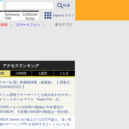
Impress サイト
全カテゴリ
原情報
スマートフォン
アクセスランキング
時間
24時間
1週間
1カ月
アキバお買い得価格情報（速報版） 【 調査日：
2026年8月6日 】
スリム形状でキーボードとも組み合わせやすい
トラックボールマウス「Nape Pro」が
Keychronから
DDR5メモリの16GB×2枚組が今年最安の
39,980円、大容量の64GB×2枚組は一部が続騰
[8月前半のメモリ価格]
XBOX Series Xが値上げで10万円超え。近い性
能のゲーミングPCを自作するといくらになる？
【石田賀津男の『酒の肴にPCゲーム』】