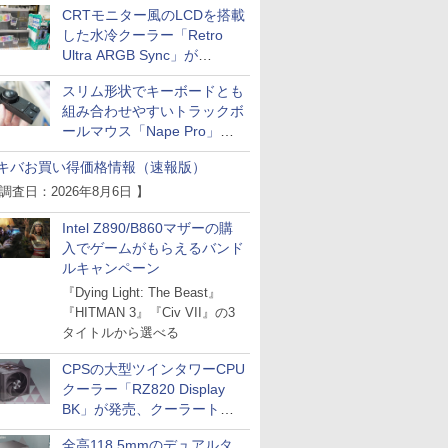
CRTモニター風のLCDを搭載
した水冷クーラー「Retro
Ultra ARGB Sync」が
Thermaltakeから
スリム形状でキーボードとも
組み合わせやすいトラックボ
ールマウス「Nape Pro」が
Keychronから
キバお買い得価格情報（速報版）
 調査日：2026年8月6日 】
Intel Z890/B860マザーの購
入でゲームがもらえるバンド
ルキャンペーン
『Dying Light: The Beast』
『HITMAN 3』『Civ VII』の3
タイトルから選べる
CPSの大型ツインタワーCPU
クーラー「RZ820 Display
BK」が発売、クーラートッ
プに5インチ液晶搭載
全高118.5mmのデュアルタ