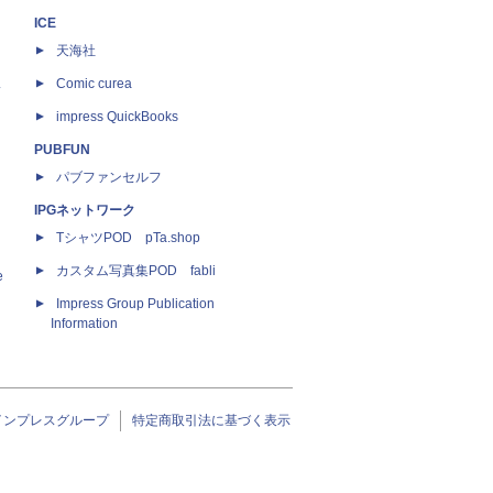
ICE
天海社
ス
Comic curea
impress QuickBooks
PUBFUN
パブファンセルフ
IPGネットワーク
TシャツPOD pTa.shop
カスタム写真集POD fabli
e
Impress Group Publication
Information
インプレスグループ
特定商取引法に基づく表示