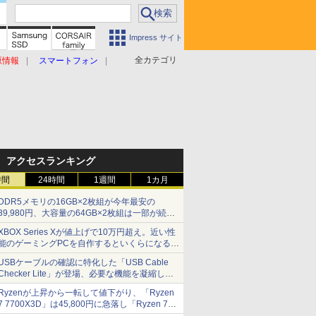
Impress サイト
全カテゴリ
原情報
スマートフォン
アクセスランキング
時間
24時間
1週間
1カ月
DDR5メモリの16GB×2枚組が今年最安の
39,980円、大容量の64GB×2枚組は一部が続騰
[8月前半のメモリ価格]
XBOX Series Xが値上げで10万円超え。近い性
能のゲーミングPCを自作するといくらになる？
【石田賀津男の『酒の肴にPCゲーム』】
USBケーブルの確認に特化した「USB Cable
Checker Lite」が登場、必要な機能を凝縮しコ
ンパクトに 7日発売
Ryzenが上昇から一転して値下がり、「Ryzen
7 7700X3D」は45,800円に急落し「Ryzen 7
7800X3D」との価格逆転解消 [8月前半のCPU