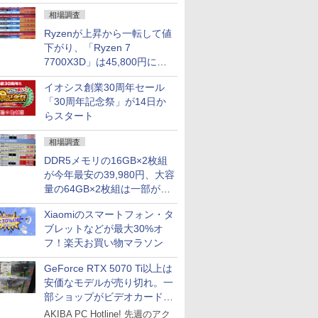
になる？
相場調査
Ryzenが上昇から一転して値
下がり、「Ryzen 7
7700X3D」は45,800円に急
落し「Ryzen 7 7800X3D」
イオシス創業30周年セール
との価格逆転解消 [8月前半の
「30周年記念祭」が14日か
CPU価格]
らスタート
相場調査
DDR5メモリの16GB×2枚組
が今年最安の39,980円、大容
量の64GB×2枚組は一部が続
騰 [8月前半のメモリ価格]
Xiaomiのスマートフォン・タ
ブレットなどが最大30%オ
フ！楽天お買い物マラソン
GeForce RTX 5070 Ti以上は
安価なモデルが売り切れ。一
部ショップがビデオカードの
購入制限を実施したニュース
AKIBA PC Hotline! 先週のアク