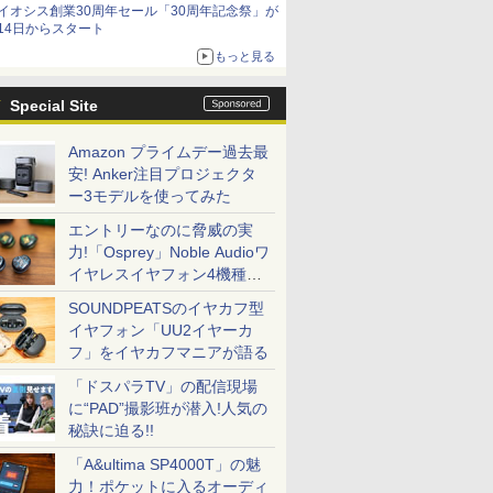
イオシス創業30周年セール「30周年記念祭」が
価格]
14日からスタート
もっと見る
Special Site
Amazon プライムデー過去最
安! Anker注目プロジェクタ
ー3モデルを使ってみた
エントリーなのに脅威の実
力!「Osprey」Noble Audioワ
イヤレスイヤフォン4機種を
一気に聴く
SOUNDPEATSのイヤカフ型
イヤフォン「UU2イヤーカ
フ」をイヤカフマニアが語る
「ドスパラTV」の配信現場
に“PAD”撮影班が潜入!人気の
秘訣に迫る!!
「A&ultima SP4000T」の魅
力！ポケットに入るオーディ