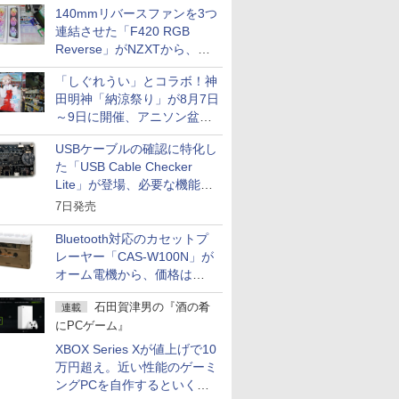
140mmリバースファンを3つ
連結させた「F420 RGB
Reverse」がNZXTから、単
一フレーム採用
「しぐれうい」とコラボ！神
田明神「納涼祭り」が8月7日
～9日に開催、アニソン盆踊
りや屋台グルメなどもあり
USBケーブルの確認に特化し
た「USB Cable Checker
Lite」が登場、必要な機能を
凝縮しコンパクトに
7日発売
Bluetooth対応のカセットプ
レーヤー「CAS-W100N」が
オーム電機から、価格は
5,940円
石田賀津男の『酒の肴
連載
にPCゲーム』
XBOX Series Xが値上げで10
万円超え。近い性能のゲーミ
ングPCを自作するといくら