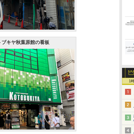
トブキヤ秋葉原館の看板
1