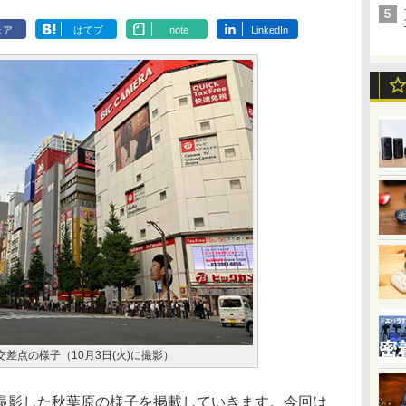
ェア
はてブ
note
LinkedIn
の交差点の様子（10月3日(火)に撮影）
影した秋葉原の様子を掲載していきます。今回は