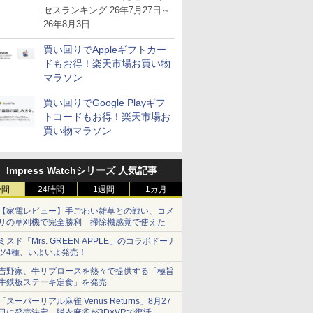
が注目を集める
セスランキング 26年7月27日～
26年8月3日
買い回りでAppleギフトカー
ドもお得！楽天市場お買い物
マラソン
買い回りでGoogle Playギフ
トコードもお得！楽天市場お
買い物マラソン
Impress Watchシリーズ 人気記事
時間
24時間
1週間
1カ月
【家電レビュー】手ごわい雑草との戦い、コメ
リの草刈機で完全勝利 掃除機感覚で使えた
ミスド「Mrs. GREEN APPLE」のコラボドーナ
ツ4種、いよいよ発売！
吉野家、牛リブロースを熱々で提供する「極旨
牛鉄板ステーキ定食」を発売
「スーパーリアル麻雀 Venus Returns」8月27
日に発売決定。脱衣麻雀が3D×VRで復活