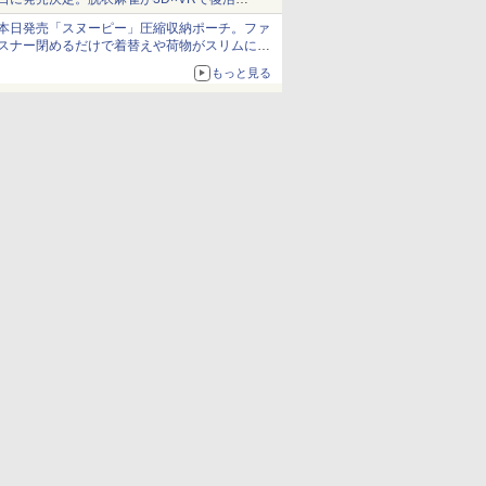
発売から2週間は20%オフになるセールが実施
本日発売「スヌーピー」圧縮収納ポーチ。ファ
スナー閉めるだけで着替えや荷物がスリムにま
とまる
もっと見る