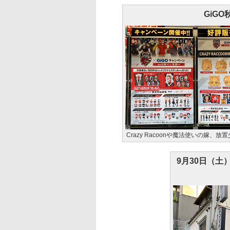
GiG
Crazy Racoonや魔法使いの嫁、
9月30日（