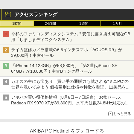
アクセスランキング
1時間
24時間
1週間
1カ月
令和のファミコンディスクシステム？安価に書き換え可能なGB
用「しましまディスクシステム」
ライカ監修カメラ搭載の6.5インチスマホ「AQUOS R9」が
39,000円！中古セール
「iPhone 14 128GB」が58,880円、「第2世代iPhone SE
64GB」が18,880円！中古Bランク品セール
カオスの中にも宝あり！買い手の通販力も試される“ミニPC”の
世界を覗いてみよう 価格帯別に仕様や特徴を整理、11製品をピ
ックアップ text by 石川 ひさよし
アキバお買い得価格情報（8月6日～7日調査） お盆セール、
Radeon RX 9070 XTが89,800円、水平周波数24.8kHz対応の17
型モニターが9,801円、暑さ指数連動セール ほか
もっと見る
AKIBA PC Hotline! をフォローする