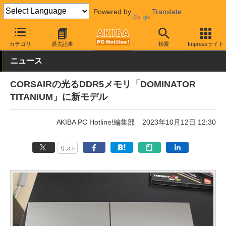
Powered by
Translate
AKIBA PC Hotline!
PCパーツ
メモリ
DDR5メモリ
カテゴリ
過去記事
検索
Impressサイト
ニュース
CORSAIRの光るDDR5メモリ「DOMINATOR
TITANIUM」に新モデル
AKIBA PC Hotline!編集部
2023年10月12日 12:30
リスト